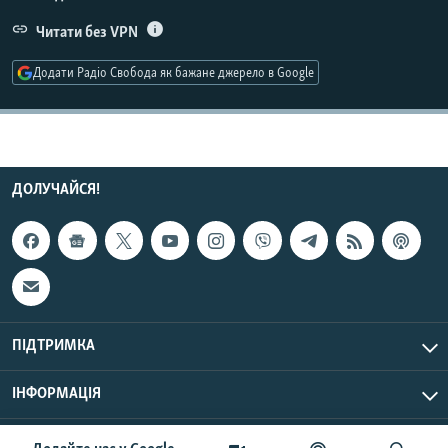
МУЛЬТИМЕДІА
Читати без VPN
ФОТО
Додати Радіо Свобода як бажане джерело в Google
СПЕЦПРОЄКТИ
ПОДКАСТИ
КРИМ РЕАЛІЇ
ДОЛУЧАЙСЯ!
РУС
УКР
КТАТ
ДОЛУЧАЙСЯ!
ПІДТРИМКА
ІНФОРМАЦІЯ
UTC+3
© Радіо Свобода, 2026 | Усі права застережено.