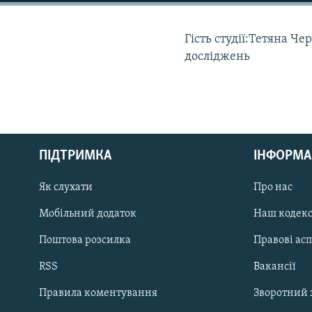
МУЛЬТИМЕДІА
ФОТО
Гість студії:Тетяна Ч
СПЕЦПРОЄКТИ
досліджень
ПОДКАСТИ
ПІДТРИМКА
ІНФОРМА
КРИМ РЕАЛІЇ
РУС
Як слухати
Про нас
УКР
Мобільний додаток
Наш кодек
КТАТ
Поштова розсилка
Правові ас
RSS
Вакансії
ДОЛУЧАЙСЯ!
Правила коментування
Зворотний 