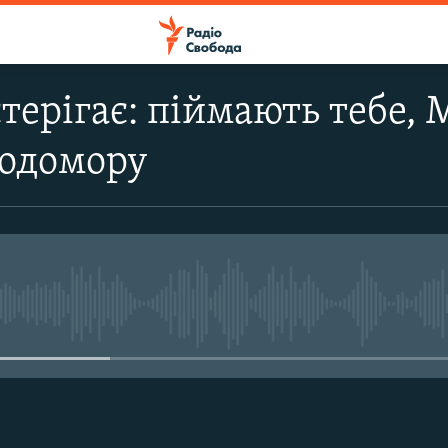
ерігає: піймають тебе, Ми
лодомору
No media source currently avail