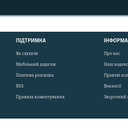
МУЛЬТИМЕДІА
ФОТО
СПЕЦПРОЄКТИ
ПОДКАСТИ
ПІДТРИМКА
ІНФОРМА
Як слухати
Про нас
Мобільний додаток
Наш кодек
КРИМ РЕАЛІЇ
Поштова розсилка
Правові ас
РУС
RSS
Вакансії
УКР
Правила коментування
Зворотний 
КТАТ
ДОЛУЧАЙСЯ!