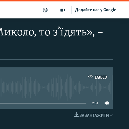
Додайте нас у Google
коло, то з’їдять», –
EMBED
able
2:51
ЗАВАНТАЖИТИ
EMBED