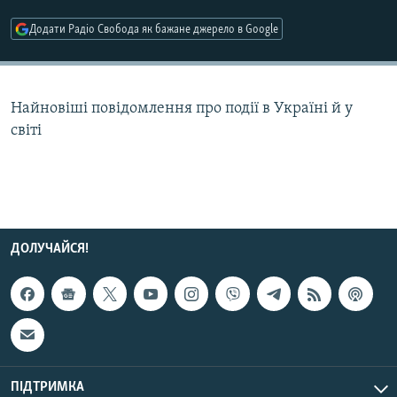
МУЛЬТИМЕДІА
Додати Радіо Свобода як бажане джерело в Google
ФОТО
СПЕЦПРОЄКТИ
Найновіші повідомлення про події в Україні й у
ПОДКАСТИ
світі
КРИМ РЕАЛІЇ
РУС
УКР
КТАТ
ДОЛУЧАЙСЯ!
ДОЛУЧАЙСЯ!
ПІДТРИМКА