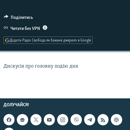
МУЛЬТИМЕДІА
ФОТО
Поділитись
СПЕЦПРОЄКТИ
Читати без VPN
ПОДКАСТИ
Додати Радіо Свобода як бажане джерело в Google
КРИМ РЕАЛІЇ
РУС
Дискусія про головну подію дня
УКР
КТАТ
ДОЛУЧАЙСЯ!
ДОЛУЧАЙСЯ!