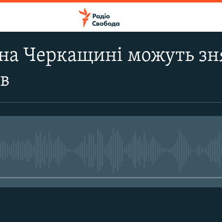
 на Черкащині можуть з
ів
No media source currently avail