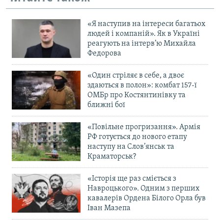
«Я наступив на інтереси багатьох
людей і компаній». Як в Україні
реагують на інтерв’ю Михайла
Федорова
«Один стріляє в себе, а двоє
здаються в полон»: комбат 157-ї
ОМБр про Костянтинівку та
ближні бої
«Повільне прогризання». Армія
РФ готується до нового етапу
наступу на Слов’янськ та
Краматорськ?
«Історія ще раз сміється з
Навроцького». Одним з перших
кавалерів Ордена Білого Орла був
Іван Мазепа