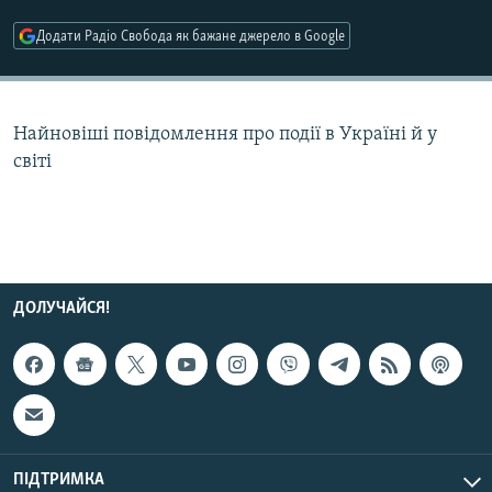
МУЛЬТИМЕДІА
Додати Радіо Свобода як бажане джерело в Google
ФОТО
СПЕЦПРОЄКТИ
Найновіші повідомлення про події в Україні й у
ПОДКАСТИ
світі
КРИМ РЕАЛІЇ
РУС
УКР
КТАТ
ДОЛУЧАЙСЯ!
ДОЛУЧАЙСЯ!
ПІДТРИМКА