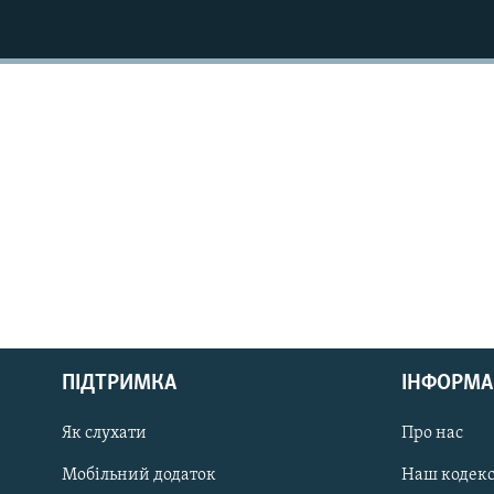
МУЛЬТИМЕДІА
ФОТО
СПЕЦПРОЄКТИ
ПОДКАСТИ
КРИМ РЕАЛІЇ
РУС
ПІДТРИМКА
ІНФОРМА
УКР
КТАТ
Як слухати
Про нас
Мобільний додаток
Наш кодек
ДОЛУЧАЙСЯ!