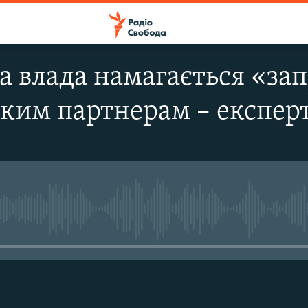
а влада намагається «за
ким партнерам – експер
No media source currently avail