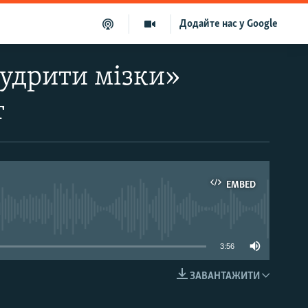
Додайте нас у Google
пудрити мізки»
т
EMBED
able
3:56
ЗАВАНТАЖИТИ
EMBED