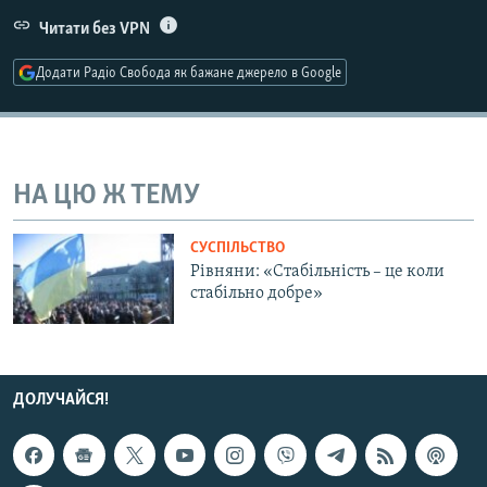
МУЛЬТИМЕДІА
Читати без VPN
ФОТО
Додати Радіо Свобода як бажане джерело в Google
СПЕЦПРОЄКТИ
ПОДКАСТИ
НА ЦЮ Ж ТЕМУ
КРИМ РЕАЛІЇ
РУС
СУСПІЛЬСТВО
УКР
Рівняни: «Стабільність – це коли
стабільно добре»
КТАТ
ДОЛУЧАЙСЯ!
ДОЛУЧАЙСЯ!