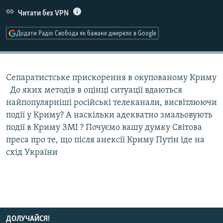
МУЛЬТИМЕДІА
Читати без VPN
ФОТО
Додати Радіо Свобода як бажане джерело в Google
СПЕЦПРОЄКТИ
ПОДКАСТИ
Сепаратистське прискорення в окупованому Криму
КРИМ РЕАЛІЇ
До яких методів в оцінці ситуації вдаються
РУС
найпопулярніші російські телеканали, висвітлюючи
події у Криму? А наскільки адекватно змальовують
УКР
події в Криму ЗМІ ? Почуємо вашу думку Світова
КТАТ
преса про те, що після анексії Криму Путін іде на
схід України
ДОЛУЧАЙСЯ!
ДОЛУЧАЙСЯ!