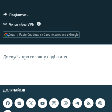
МУЛЬТИМЕДІА
ФОТО
Поділитись
СПЕЦПРОЄКТИ
Читати без VPN
ПОДКАСТИ
Додати Радіо Свобода як бажане джерело в Google
КРИМ РЕАЛІЇ
РУС
Дискусія про головну подію дня
УКР
КТАТ
ДОЛУЧАЙСЯ!
ДОЛУЧАЙСЯ!