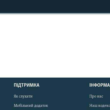
МУЛЬТИМЕДІА
ФОТО
СПЕЦПРОЄКТИ
ПОДКАСТИ
КРИМ РЕАЛІЇ
РУС
ПІДТРИМКА
ІНФОРМА
УКР
КТАТ
Як слухати
Про нас
Мобільний додаток
Наш кодек
ДОЛУЧАЙСЯ!