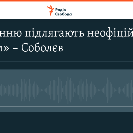
нню підлягають неофіцій
и» – Соболєв
No media source currently avail