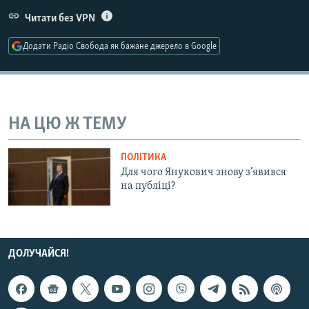
МУЛЬТИМЕДІА
Читати без VPN
ФОТО
Додати Радіо Свобода як бажане джерело в Google
СПЕЦПРОЄКТИ
ПОДКАСТИ
НА ЦЮ Ж ТЕМУ
КРИМ РЕАЛІЇ
РУС
ПОЛІТИКА
УКР
Для чого Янукович знову з’явився
на публіці?
КТАТ
ДОЛУЧАЙСЯ!
ДОЛУЧАЙСЯ!