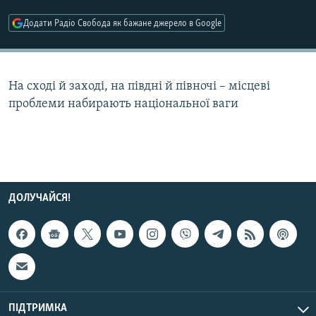
МУЛЬТИМЕДІА
Додати Радіо Свобода як бажане джерело в Google
ФОТО
СПЕЦПРОЄКТИ
На сході й заході, на півдні й півночі – місцеві
ПОДКАСТИ
проблеми набирають національної ваги
КРИМ РЕАЛІЇ
РУС
УКР
КТАТ
ДОЛУЧАЙСЯ!
ДОЛУЧАЙСЯ!
ПІДТРИМКА