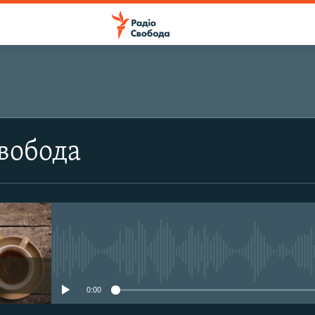
ПІДПИСАТИСЯ
вобода
Apple Podcasts
Підписатися
No media source currently avail
0:00