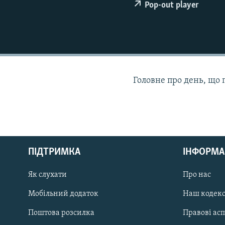
МУЛЬТИМЕДІА
Pop-out player
ФОТО
СПЕЦПРОЄКТИ
ПОДКАСТИ
Головне про день, що 
КРИМ РЕАЛІЇ
РУС
ПІДТРИМКА
ІНФОРМА
УКР
КТАТ
Як слухати
Про нас
Мобільний додаток
Наш кодек
ДОЛУЧАЙСЯ!
Поштова розсилка
Правові ас