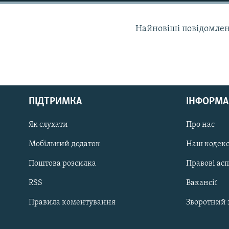
КИТАЙ.ВИКЛИКИ
МУЛЬТИМЕДІА
Найновіші повідомлення
ФОТО
СПЕЦПРОЄКТИ
ПОДКАСТИ
ПІДТРИМКА
ІНФОРМА
КРИМ РЕАЛІЇ
Як слухати
Про нас
РУС
Мобільний додаток
Наш кодек
УКР
Поштова розсилка
Правові ас
КТАТ
RSS
Вакансії
ДОЛУЧАЙСЯ!
Правила коментування
Зворотний 