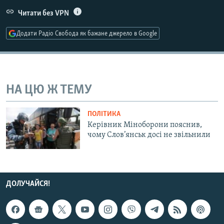
МУЛЬТИМЕДІА
Читати без VPN
ФОТО
Додати Радіо Свобода як бажане джерело в Google
СПЕЦПРОЄКТИ
ПОДКАСТИ
НА ЦЮ Ж ТЕМУ
КРИМ РЕАЛІЇ
РУС
ПОЛІТИКА
УКР
Керівник Міноборони пояснив,
чому Слов’янськ досі не звільнили
КТАТ
ДОЛУЧАЙСЯ!
ДОЛУЧАЙСЯ!