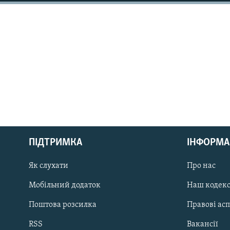
МУЛЬТИМЕДІА
ФОТО
СПЕЦПРОЄКТИ
ПОДКАСТИ
КРИМ РЕАЛІЇ
РУС
ПІДТРИМКА
ІНФОРМА
УКР
Як слухати
Про нас
КТАТ
Мобільний додаток
Наш кодек
ДОЛУЧАЙСЯ!
Поштова розсилка
Правові ас
RSS
Вакансії