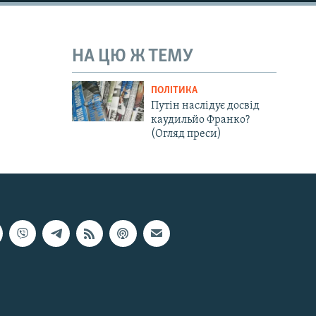
НА ЦЮ Ж ТЕМУ
ПОЛІТИКА
Путін наслідує досвід
каудильйо Франко?
(Огляд преси)