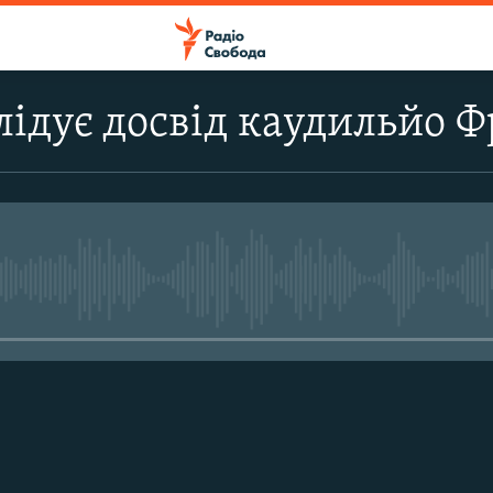
лідує досвід каудильйо Ф
No media source currently avail