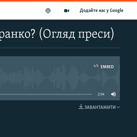
Додайте нас у Google
ранко? (Огляд преси)
EMBED
able
2:54
ЗАВАНТАЖИТИ
EMBED