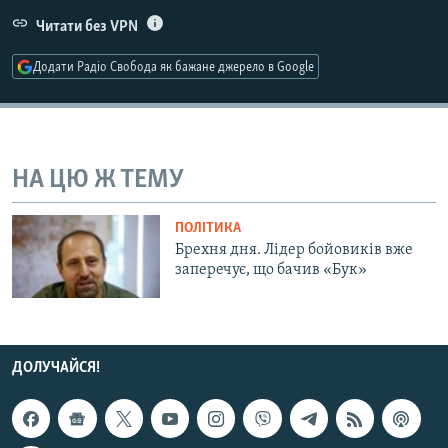
МУЛЬТИМЕДІА
Читати без VPN
ФОТО
Додати Радіо Свобода як бажане джерело в Google
СПЕЦПРОЄКТИ
ПОДКАСТИ
НА ЦЮ Ж ТЕМУ
КРИМ РЕАЛІЇ
РУС
ПОЛІТИКА
УКР
Брехня дня. Лідер бойовиків вже
заперечує, що бачив «Бук»
КТАТ
ДОЛУЧАЙСЯ!
ДОЛУЧАЙСЯ!