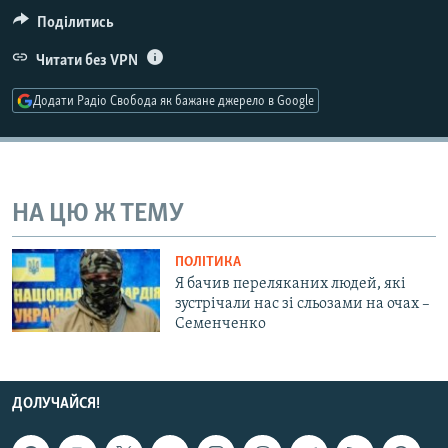
МУЛЬТИМЕДІА
Поділитись
ФОТО
Читати без VPN
СПЕЦПРОЄКТИ
Додати Радіо Свобода як бажане джерело в Google
ПОДКАСТИ
КРИМ РЕАЛІЇ
РУС
НА ЦЮ Ж ТЕМУ
УКР
ПОЛІТИКА
КТАТ
Я бачив переляканих людей, які
зустрічали нас зі сльозами на очах –
Семенченко
ДОЛУЧАЙСЯ!
ДОЛУЧАЙСЯ!