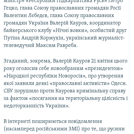
міністр» «Республіки Підкарпатська Русь» Петро
Гецко, глава Союзу православних громадян Росії
Валентин Лєбедєв, глава Союзу православних
громадян України Валерій Кауров, координатор
байкерського клубу «Нічні вовки», особистий друг
Путіна Андрій Кормухін, український журналіст-
телеведучий Максим Равреба.
Згаданий, зокрема, Валерій Кауров 21 квітня цього
року оголосив себе новообраним «президентом»
«Народної республіки Новоросія», про утворення
якої заявили деякі «православні активісти» Одеси.
СБУ порушило проти Каурова кримінальну справу
за фактом «посягання на територіальну цілісність і
недоторканність України».
В інтернеті поширюються повідомлення
(насамперед російськими ЗМІ) про те, що русини