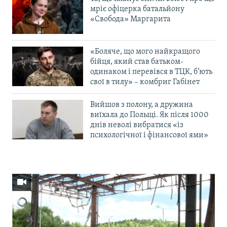
мріє офіцерка батальйону
«Свобода» Маргарита
«Боляче, що мого найкращого
бійця, який став батьком-
одинаком і перевівся в ТЦК, б’ють
свої в тилу» – комбриг Габінет
Вийшов з полону, а дружина
виїхала до Польщі. Як після 1000
днів неволі вибратися «із
психологічної і фінансової ями»