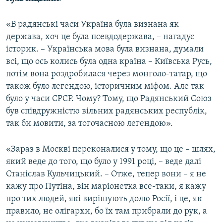
«В радянські часи Україна була визнана як
держава, хоч це була псевдодержава, – нагадує
історик. – Українська мова була визнана, думали
всі, що ось колись була одна країна – Київська Русь,
потім вона роздробилася через монголо-татар, що
також було легендою, історичним міфом. Але так
було у часи СРСР. Чому? Тому, що Радянський Союз
був співдружністю вільних радянських республік,
так би мовити, за тогочасною легендою».
«Зараз в Москві переконалися у тому, що це – шлях,
який веде до того, що було у 1991 році, – веде далі
Станіслав Кульчицький. – Отже, тепер вони – я не
кажу про Путіна, він маріонетка все-таки, я кажу
про тих людей, які вирішують долю Росії, і це, як
правило, не олігархи, бо їх там прибрали до рук, а