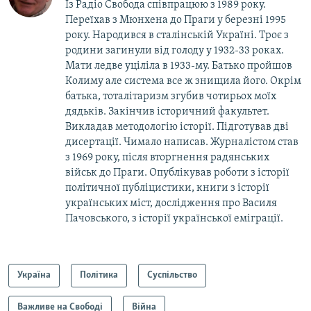
Із Радіо Свобода співпрацюю з 1989 року.
Переїхав з Мюнхена до Праги у березні 1995
року. Народився в сталінській Україні. Троє з
родини загинули від голоду у 1932-33 роках.
Мати ледве уціліла в 1933-му. Батько пройшов
Колиму але система все ж знищила його. Окрім
батька, тоталітаризм згубив чотирьох моїх
дядьків. Закінчив історичний факультет.
Викладав методологію історії. Підготував дві
дисертації. Чимало написав. Журналістом став
з 1969 року, після вторгнення радянських
військ до Праги. Опублікував роботи з історії
політичної публіцистики, книги з історії
українських міст, дослідження про Василя
Пачовського, з історії української еміграції.
Україна
Політика
Суспільство
Важливе на Свободі
Війна