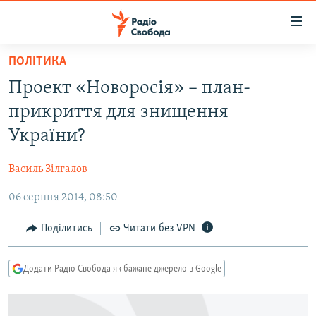
Доступність
посилання
Перейти
ПОЛІТИКА
до
РАДІО СВОБОДА – 70 РОКІВ
Проект «Новоросія» – план-
основного
ВСЕ ЗА ДОБУ
матеріалу
прикриття для знищення
СТАТТІ
Перейти
України?
до
ВІЙНА
ПОЛІТИКА
основної
Василь Зілгалов
РОСІЙСЬКА «ФІЛЬТРАЦІЯ»
ЕКОНОМІКА
навігації
Перейти
06 серпня 2014, 08:50
ДОНБАС.РЕАЛІЇ
СУСПІЛЬСТВО
до
КРИМ.РЕАЛІЇ
КУЛЬТУРА
Поділитись
Читати без VPN
пошуку
ТИ ЯК?
СПОРТ
Додати Радіо Свобода як бажане джерело в Google
СХЕМИ
УКРАЇНА
КИТАЙ.ВИКЛИКИ
СВІТ