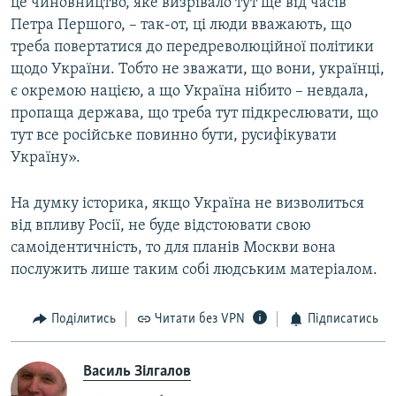
це чиновництво, яке визрівало тут ще від часів
Петра Першого, – так-от, ці люди вважають, що
треба повертатися до передреволюційної політики
щодо України. Тобто не зважати, що вони, українці,
є окремою нацією, а що Україна нібито – невдала,
пропаща держава, що треба тут підкреслювати, що
тут все російське повинно бути, русифікувати
Україну».
На думку історика, якщо Україна не визволиться
від впливу Росії, не буде відстоювати свою
самоідентичність, то для планів Москви вона
послужить лише таким собі людським матеріалом.
Поділитись
Читати без VPN
Підписатись
Василь Зілгалов