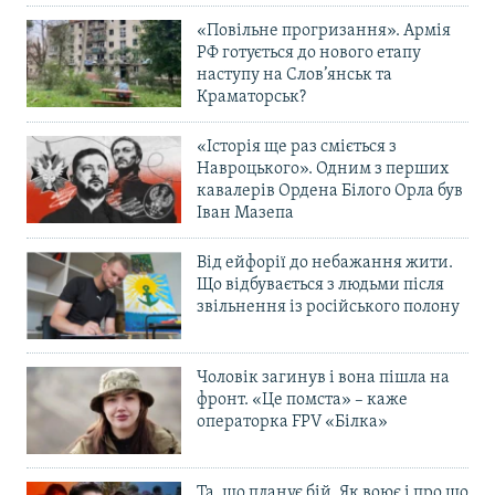
«Повільне прогризання». Армія
РФ готується до нового етапу
наступу на Слов’янськ та
Краматорськ?
«Історія ще раз сміється з
Навроцького». Одним з перших
кавалерів Ордена Білого Орла був
Іван Мазепа
Від ейфорії до небажання жити.
Що відбувається з людьми після
звільнення із російського полону
Чоловік загинув і вона пішла на
фронт. «Це помста» – каже
операторка FPV «Білка»
Та, що планує бій. Як воює і про що