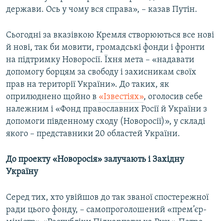
держави. Ось у чому вся справа», – казав Путін.
Сьогодні за вказівкою Кремля створюються все нові
й нові, так би мовити, громадські фонди і фронти
на підтримку Новоросії. Їхня мета – «надавати
допомогу борцям за свободу і захисникам своїх
прав на території України». До таких, як
оприлюднено щойно в
«Ізвестіях»
, оголосив себе
належним і «Фонд православних Росії й України з
допомоги південному сходу (Новоросії)», у складі
якого – представники 20 областей України.
До проекту «Новоросія» залучають і Західну
Україну
Серед тих, хто увійшов до так званої спостережної
ради цього фонду, – самопроголошений «прем’єр-