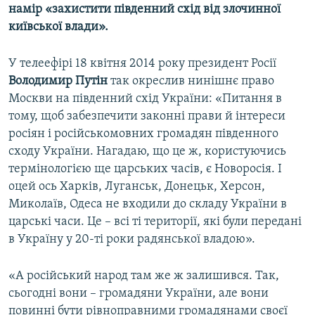
намір «захистити південний схід від злочинної
Усі сайти RFE/RL
київської влади».
У телеефірі 18 квітня 2014 року президент Росії
Володимир Путін
так окреслив нинішнє право
Москви на південний схід України: «Питання в
тому, щоб забезпечити законні прави й інтереси
росіян і російськомовних громадян південного
сходу України. Нагадаю, що це ж, користуючись
термінологією ще царських часів, є Новоросія. І
оцей ось Харків, Луганськ, Донецьк, Херсон,
Миколаїв, Одеса не входили до складу України в
царські часи. Це – всі ті території, які були передані
в Україну у 20-ті роки радянської владою».
«А російський народ там же ж залишився. Так,
сьогодні вони – громадяни України, але вони
повинні бути рівноправними громадянами своєї