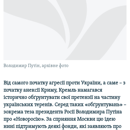
МУЛЬТИМЕДІА
ФОТО
СПЕЦПРОЄКТИ
ПОДКАСТИ
КРИМ РЕАЛІЇ
РУС
Володимир Путін, архівне фото
УКР
КТАТ
Від самого початку агресії проти України, а саме – з
початку анексії Криму, Кремль намагався
ДОЛУЧАЙСЯ!
історично обґрунтувати свої претензії на частину
українських теренів. Серед таких «обґрунтувань» –
зокрема теза президента Росії Володимира Путіна
про «Новоросію». За сприяння Москви цю ідею
нині підтримують деякі фонди, які заявляють про