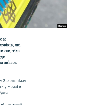
е й
овіків, які
никли, тіла
уди
а зв’язок
у Зеленопілля
ть у морзі в
Юрко.
 відомостей