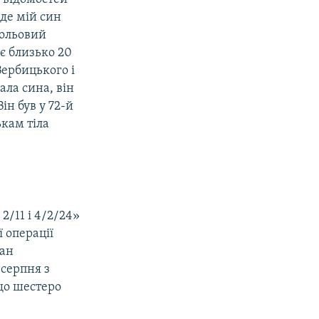
 де мій син
польовий
ає близько 20
Вербицького і
ла сина, він
ін був у 72-й
ькам тіла
/11 і 4/2/24»
ї операції
ман
 серпня з
що шестеро