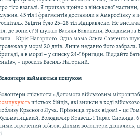
про тіло взагалі. Я приїхав щойно з військової частини,
служив. 45 тіл і фрагментів доставили в Амвросіївку в 
госпіталь. Звідти було 25–28 тіл відправлено. Не вистач
тіл, де вони є? Я шукаю Василя Вохопиня, Володимира 
сина – Юрія Нагорного. Одна мама Ольга Савченко шука
пролежав у морзі 20 днів. Лише недавно його забрала. В
бригаді, а в морзі – у списку 24-ї бригади. Віддайте бат
синів», – просить Василь Нагорний.
Волонтери займаються пошуком
Волонтери спільноти «Допомога військовим мікроштаб 2
розшукують
шістьох бійців, які зникли в ході військово
поблизу Красного Луча. Прізвища трьох відомі – це Ро
Кульматицький, Володимир Кравець і Тарас Сновида. 6
ними втрачений зв’язок. Днями волонтери дізнались, 
і.