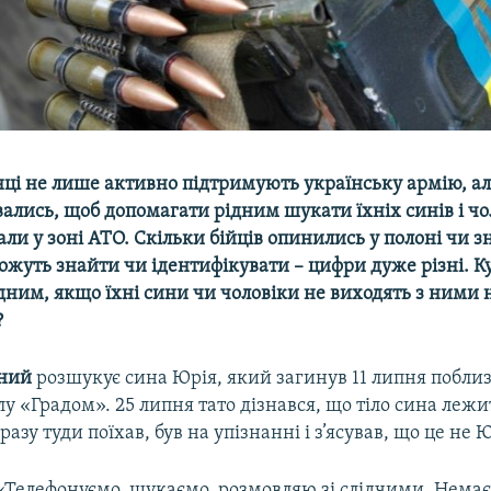
нці не лише активно підтримують українську армію, ал
ались, щоб допомагати рідним шукати їхніх синів і чол
али у зоні АТО. Скільки бійців опинились у полоні чи з
ожуть знайти чи ідентифікувати – цифри дуже різні. К
дним, якщо їхні сини чи чоловіки не виходять з ними н
?
рний
розшукує сина Юрія, який загинув 11 липня поблиз
ілу «Градом». 25 липня тато дізнався, що тіло сина лежи
разу туди поїхав, був на упізнанні і з’ясував, що це не 
«Телефонуємо, шукаємо, розмовляю зі слідчими. Немає