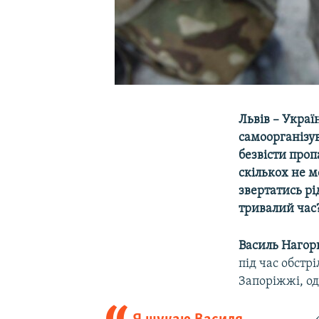
Львів – Украї
самоорганізув
безвісти проп
скількох не м
звертатись рі
тривалий час
Василь Наго
під час обстр
Запоріжжі, од