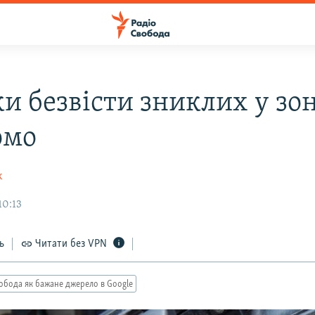
и безвісти зниклих у зон
омо
к
10:13
ь
Читати без VPN
обода як бажане джерело в Google