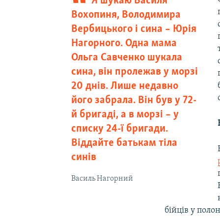
Я шукаю Василя
Вохопиня, Володимира
Вербицького і сина – Юрія
Нагорного. Одна мама
Ольга Савченко шукала
сина, він пролежав у морзі
20 днів. Лише недавно
його забрала. Він був у 72-
й бригаді, а в морзі – у
списку 24-ї бригади.
Віддайте батькам тіла
синів
Василь Нагорний
бійців у полон