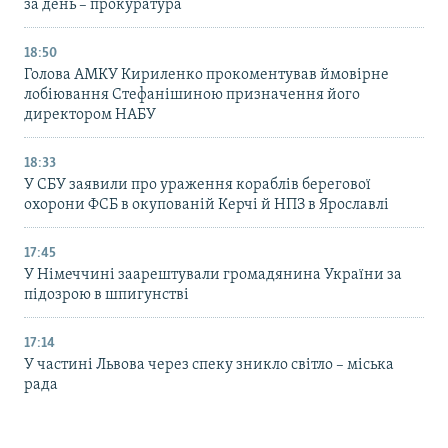
за день – прокуратура
18:50
Голова АМКУ Кириленко прокоментував ймовірне
лобіювання Стефанішиною призначення його
директором НАБУ
18:33
У СБУ заявили про ураження кораблів берегової
охорони ФСБ в окупованій Керчі й НПЗ в Ярославлі
17:45
У Німеччині заарештували громадянина України за
підозрою в шпигунстві
17:14
У частині Львова через спеку зникло світло – міська
рада