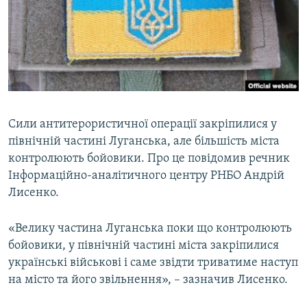
МУЛЬТИМЕДІА
ФОТО
СПЕЦПРОЄКТИ
ПОДКАСТИ
КРИМ РЕАЛІЇ
Сили антитерористичної операції закріпилися у
РУС
північній частині Луганська, але більшість міста
контролюють бойовики. Про це повідомив речник
УКР
Інформаційно-аналітичного центру РНБО Андрій
КТАТ
Лисенко.
ДОЛУЧАЙСЯ!
«Велику частина Луганська поки що контролюють
бойовики, у північній частині міста закріпилися
українські військові і саме звідти триватиме наступ
на місто та його звільнення», – зазначив Лисенко.