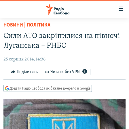
Доступність
посилання
Перейти
НОВИНИ | ПОЛІТИКА
до
РАДІО СВОБОДА – 70 РОКІВ
Сили АТО закріпилися на півночі
основного
ВСЕ ЗА ДОБУ
матеріалу
Луганська – РНБО
СТАТТІ
Перейти
до
25 серпня 2014, 14:36
ВІЙНА
ПОЛІТИКА
основної
РОСІЙСЬКА «ФІЛЬТРАЦІЯ»
Поділитись
Читати без VPN
ЕКОНОМІКА
навігації
Перейти
ДОНБАС.РЕАЛІЇ
СУСПІЛЬСТВО
до
Додати Радіо Свобода як бажане джерело в Google
КРИМ.РЕАЛІЇ
КУЛЬТУРА
пошуку
ТИ ЯК?
СПОРТ
СХЕМИ
УКРАЇНА
КИТАЙ.ВИКЛИКИ
СВІТ