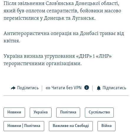
Після звільнення Слов’янська Донецької області,
Усі сайти RFE/RL
який був оплотом сепаратистів, бойовики масово
перемістилися у Донецьк та Луганськ.
Антитерористична операція на Донбасі триває від
квітня.
Україна визнала угруповання «ДНР» і «ЛНР»
терористичними організаціями.
Поділитись
Читати без VPN
Підписатись
Новини
Україна
Політика
Суспільство
Новини | Політика
Важливе на Свободі
Війна