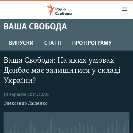
Доступність
посилання
Перейти
ВАША СВОБОДА
до
РАДІО СВОБОДА – 70 РОКІВ
основного
ВСЕ ЗА ДОБУ
ВИПУСКИ
СТАТТІ
ПРО ПРОГРАМУ
матеріалу
СТАТТІ
Перейти
Ваша Свобода: На яких умовах
до
ВІЙНА
ПОЛІТИКА
основної
Донбас має залишитися у складі
РОСІЙСЬКА «ФІЛЬТРАЦІЯ»
ЕКОНОМІКА
навігації
України?
Перейти
ДОНБАС.РЕАЛІЇ
СУСПІЛЬСТВО
до
10 вересня 2014, 12:05
КРИМ.РЕАЛІЇ
КУЛЬТУРА
пошуку
Олександр Лащенко
ТИ ЯК?
СПОРТ
СХЕМИ
УКРАЇНА
КИТАЙ.ВИКЛИКИ
СВІТ