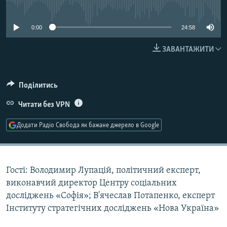
No media source currently available
МУЛЬТИМЕДІА
ФОТО
0:00
24:58
СПЕЦПРОЄКТИ
ЗАВАНТАЖИТИ
ПОДКАСТИ
Поділитись
КРИМ РЕАЛІЇ
РУС
Читати без VPN
УКР
Додати Радіо Свобода як бажане джерело в Google
КТАТ
ДОЛУЧАЙСЯ!
Гості: Володимир Лупацій, політичний експерт,
виконавчий директор Центру соціальних
досліджень «Софія»; В'ячеслав Потапенко, експерт
Інституту стратегічних досліджень «Нова Україна»