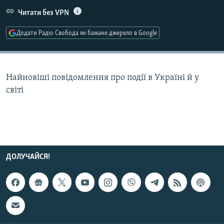
МУЛЬТИМЕДІА
Читати без VPN
ФОТО
Додати Радіо Свобода як бажане джерело в Google
СПЕЦПРОЄКТИ
ПОДКАСТИ
Найновіші повідомлення про події в Україні й у
світі
КРИМ РЕАЛІЇ
РУС
УКР
КТАТ
ДОЛУЧАЙСЯ!
ДОЛУЧАЙСЯ!