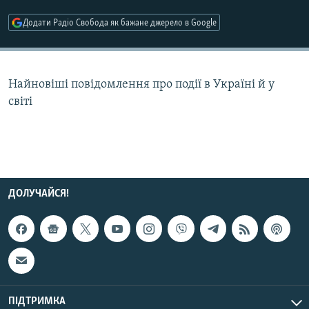
МУЛЬТИМЕДІА
Додати Радіо Свобода як бажане джерело в Google
ФОТО
СПЕЦПРОЄКТИ
Найновіші повідомлення про події в Україні й у
ПОДКАСТИ
світі
КРИМ РЕАЛІЇ
РУС
УКР
КТАТ
ДОЛУЧАЙСЯ!
ДОЛУЧАЙСЯ!
ПІДТРИМКА