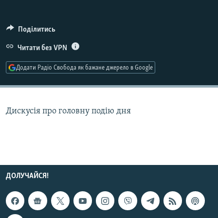
МУЛЬТИМЕДІА
ФОТО
Поділитись
СПЕЦПРОЄКТИ
Читати без VPN
ПОДКАСТИ
Додати Радіо Свобода як бажане джерело в Google
КРИМ РЕАЛІЇ
РУС
Дискусія про головну подію дня
УКР
КТАТ
ДОЛУЧАЙСЯ!
ДОЛУЧАЙСЯ!