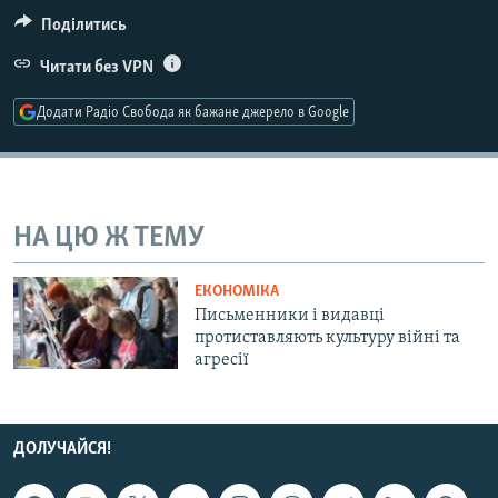
МУЛЬТИМЕДІА
Поділитись
ФОТО
Читати без VPN
СПЕЦПРОЄКТИ
Додати Радіо Свобода як бажане джерело в Google
ПОДКАСТИ
КРИМ РЕАЛІЇ
РУС
НА ЦЮ Ж ТЕМУ
УКР
ЕКОНОМІКА
КТАТ
Письменники і видавці
протиставляють культуру війні та
агресії
ДОЛУЧАЙСЯ!
ДОЛУЧАЙСЯ!