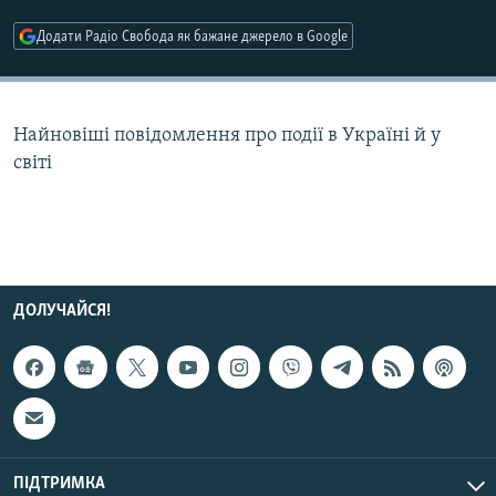
МУЛЬТИМЕДІА
Додати Радіо Свобода як бажане джерело в Google
ФОТО
СПЕЦПРОЄКТИ
Найновіші повідомлення про події в Україні й у
ПОДКАСТИ
світі
КРИМ РЕАЛІЇ
РУС
УКР
КТАТ
ДОЛУЧАЙСЯ!
ДОЛУЧАЙСЯ!
ПІДТРИМКА