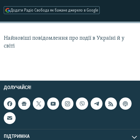
МУЛЬТИМЕДІА
Додати Радіо Свобода як бажане джерело в Google
ФОТО
СПЕЦПРОЄКТИ
Найновіші повідомлення про події в Україні й у
ПОДКАСТИ
світі
КРИМ РЕАЛІЇ
РУС
УКР
КТАТ
ДОЛУЧАЙСЯ!
ДОЛУЧАЙСЯ!
ПІДТРИМКА