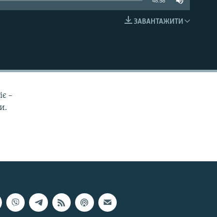
48:58
ЗАВАНТАЖИТИ
EMBED
іє –
и.