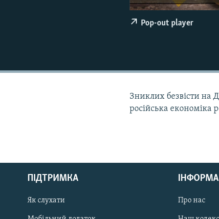
МУЛЬТИМЕДІА
ФОТО
Pop-out player
СПЕЦПРОЄКТИ
ПОДКАСТИ
Зниклих безвісти на Д
російська економіка р
КРИМ РЕАЛІЇ
РУС
ПІДТРИМКА
ІНФОРМА
УКР
КТАТ
Як слухати
Про нас
Мобільний додаток
Наш кодек