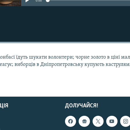
0:00
онбасі їдуть шукати волонтери; чорне золото в ціні мал
еагує; виборців в Дніпропетровську купують каструлям
ЦІЯ
ДОЛУЧАЙСЯ!
с