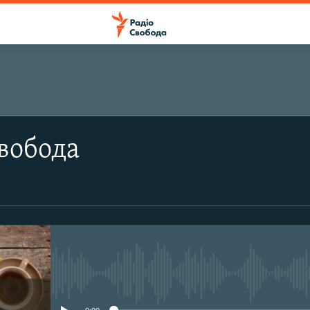
ПІДПИСАТИСЯ
вобода
Apple Podcasts
Підписатися
No media source currently avail