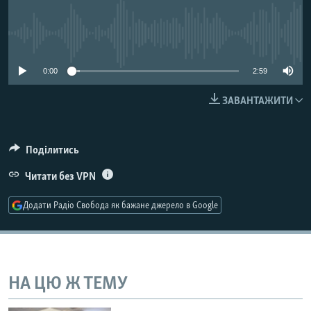
МУЛЬТИМЕДІА
ФОТО
No media source currently available
СПЕЦПРОЄКТИ
0:00
2:59
ПОДКАСТИ
ЗАВАНТАЖИТИ
КРИМ РЕАЛІЇ
РУС
Поділитись
УКР
Читати без VPN
КТАТ
Додати Радіо Свобода як бажане джерело в Google
ДОЛУЧАЙСЯ!
НА ЦЮ Ж ТЕМУ