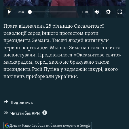
МУЛЬТИМЕДІА
0:00
1:19
ФОТО
СПЕЦПРОЄКТИ
Прага відзначила 25 річницю Оксамитової
революції серед іншого протестом проти
ПОДКАСТИ
президента Земана. Тисячі людей витягнули
червоні картки для Мілоша Земана і голосно його
КРИМ РЕАЛІЇ
висвистували. Продовжилося «Оксамитове свято»
РУС
маскарадом, серед якого не бракувало також
президента Росії Путіна у ведмежій шкурі, якого
УКР
накінець приборкали українки.
КТАТ
ДОЛУЧАЙСЯ!
Поділитись
Читати без VPN
Додати Радіо Свобода як бажане джерело в Google