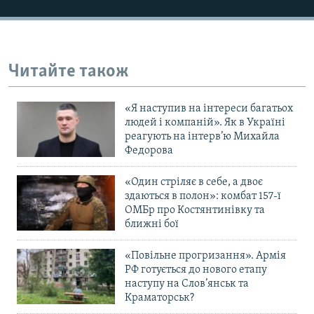
Усі сайти RFE/RL
Читайте також
«Я наступив на інтереси багатьох
людей і компаній». Як в Україні
реагують на інтерв’ю Михайла
Федорова
«Один стріляє в себе, а двоє
здаються в полон»: комбат 157-ї
ОМБр про Костянтинівку та
ближні бої
«Повільне прогризання». Армія
РФ готується до нового етапу
наступу на Слов’янськ та
Краматорськ?