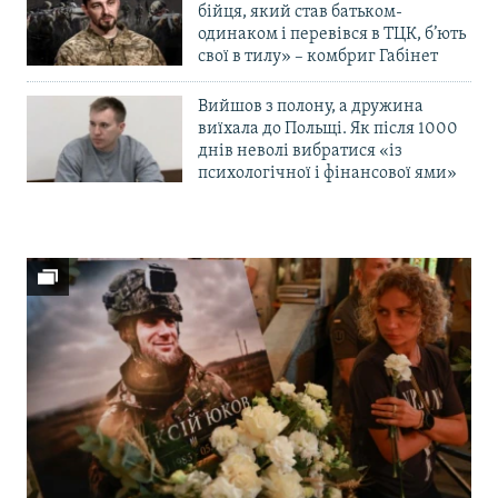
бійця, який став батьком-
одинаком і перевівся в ТЦК, б’ють
свої в тилу» – комбриг Габінет
Вийшов з полону, а дружина
виїхала до Польщі. Як після 1000
днів неволі вибратися «із
психологічної і фінансової ями»