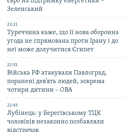
євро на підтримку енергетики –
Зеленський
23:21
Туреччина каже, що її нова оборонна
угода не спрямована проти Ірану і до
неї може долучитися Єгипет
22:53
Війська РФ атакували Павлоград,
поранені дев’ять людей, зокрема
чотири дитини – ОВА
22:43
Лубінець: у Берегівському ТЦК
чоловіків незаконно позбавляли
відстрочок