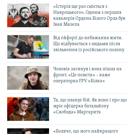
«Історія ще раз сміється з
Навроцького». Одним з перших
кавалерів Ордена Білого Орла був
Іван Мазепа
Від ейфорії до небажання жити.
Що відбувається з людьми після
звільнення із російського полону
Чоловік загинув і вона пішла на
фронт. «Це помста» – каже
операторка FPV «Білка»
Та, що планує бій. Як воює і про що
мріє офіцерка батальйону
«Свобода» Маргарита
«Боляче, що мого найкращого