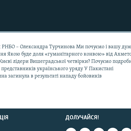
я РНБО – Олександра Турчинова Ми почуємо і вашу ду
ня Якою буде доля «гуманітарного конвою» від Ахмет
Києві лідери Вишеградської четвірки? Почуємо подроб
 представників українського уряду У Пакистані
а загинула в результаті нападу бойовиків
ЦІЯ
ДОЛУЧАЙСЯ!