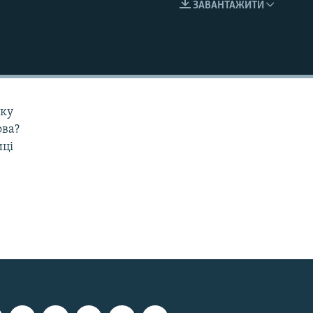
ЗАВАНТАЖИТИ
EMBED
мку
ова?
иці