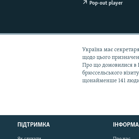
МУЛЬТИМЕДІА
Pop-out player
ФОТО
СПЕЦПРОЄКТИ
ПОДКАСТИ
Україна має секретар
щодо цього призначен
Про що домовилися в 
брюссельського візиту
щонайменше 141 людин
КРИМ РЕАЛІЇ
РУС
ПІДТРИМКА
ІНФОРМА
УКР
КТАТ