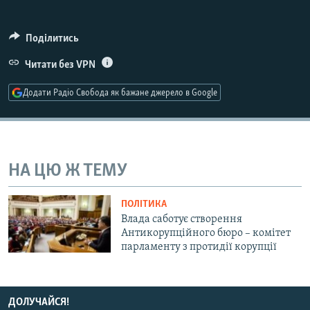
МУЛЬТИМЕДІА
ФОТО
Поділитись
СПЕЦПРОЄКТИ
Читати без VPN
ПОДКАСТИ
Додати Радіо Свобода як бажане джерело в Google
КРИМ РЕАЛІЇ
РУС
УКР
НА ЦЮ Ж ТЕМУ
КТАТ
ПОЛІТИКА
Влада саботує створення
ДОЛУЧАЙСЯ!
Антикорупційного бюро – комітет
парламенту з протидії корупції
ДОЛУЧАЙСЯ!