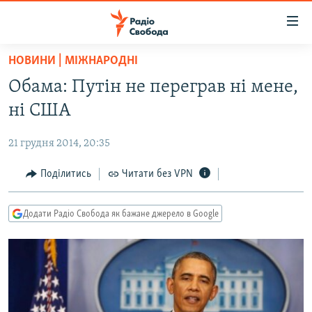
Доступність
посилання
Перейти
НОВИНИ | МІЖНАРОДНІ
до
РАДІО СВОБОДА – 70 РОКІВ
Обама: Путін не переграв ні мене,
основного
ВСЕ ЗА ДОБУ
матеріалу
ні США
СТАТТІ
Перейти
до
21 грудня 2014, 20:35
ВІЙНА
ПОЛІТИКА
основної
РОСІЙСЬКА «ФІЛЬТРАЦІЯ»
Поділитись
Читати без VPN
ЕКОНОМІКА
навігації
Перейти
ДОНБАС.РЕАЛІЇ
СУСПІЛЬСТВО
до
Додати Радіо Свобода як бажане джерело в Google
КРИМ.РЕАЛІЇ
КУЛЬТУРА
пошуку
ТИ ЯК?
СПОРТ
СХЕМИ
УКРАЇНА
ПРИАЗОВ’Я
СВІТ