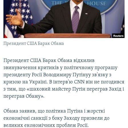
КИТАЙ.ВИКЛИКИ
МУЛЬТИМЕДІА
ФОТО
СПЕЦПРОЄКТИ
Президент США Барак Обама
ПОДКАСТИ
Президент США Барак Обама відхилив
КРИМ РЕАЛІЇ
звинувачення критиків у політичному програшу
РУС
президенту Росії Володимиру Путінуу зв'язку з
УКР
кризою на Україні. В інтерв'ю CNN він не погодився
з тим, що «шаховий майстер Путін переграв Захід і
КТАТ
переграв Обаму».
ДОЛУЧАЙСЯ!
Обама заявив, що політика Путіна і жорсткі
економічні санкції з боку Заходу призвели до
великих економічних проблем Росії.