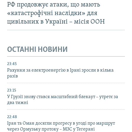
РФ продовжує атаки, що мають
«катастрофічні наслідки» для
цивільних в Україні – місія ООН
ОСТАННІ НОВИНИ
23:45
Рахунки за електроенергію в Ірані зросли в кілька
разів
23:15
У Грузії знову стався масштабний блекаут – утретє за
два тижні
22:48
Іран та Оман досягли прогресу в угоді про маршрут
через Ормузьку протоку – МЗС у Тегерані