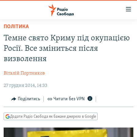
Доступність
посилання
Перейти
ПОЛІТИКА
до
РАДІО СВОБОДА – 70 РОКІВ
Темне свято Криму під окупацією
основного
ВСЕ ЗА ДОБУ
матеріалу
Росії. Все зміниться після
СТАТТІ
Перейти
визволення
до
ВІЙНА
ПОЛІТИКА
основної
Віталій Портников
РОСІЙСЬКА «ФІЛЬТРАЦІЯ»
ЕКОНОМІКА
навігації
Перейти
27 грудня 2014, 14:33
ДОНБАС.РЕАЛІЇ
СУСПІЛЬСТВО
до
КРИМ.РЕАЛІЇ
КУЛЬТУРА
Поділитись
Читати без VPN
пошуку
ТИ ЯК?
СПОРТ
Додати Радіо Свобода як бажане джерело в Google
СХЕМИ
УКРАЇНА
КИТАЙ.ВИКЛИКИ
СВІТ