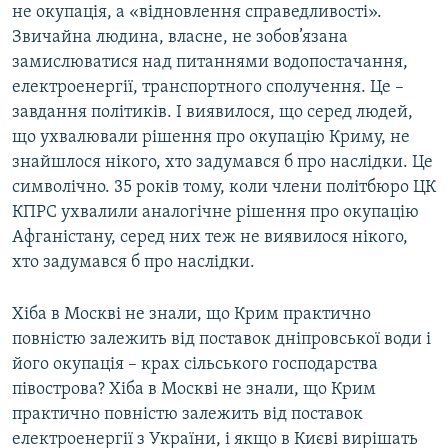
не окупація, а «відновлення справедливості».
Усі сайти RFE/RL
Звичайна людина, власне, не зобов’язана
замислюватися над питаннями водопостачання,
електроенергії, транспортного сполучення. Це –
завдання політиків. І виявилося, що серед людей,
що ухвалювали рішення про окупацію Криму, не
знайшлося нікого, хто задумався б про наслідки. Це
символічно. 35 років тому, коли члени політбюро ЦК
КПРС ухвалили аналогічне рішення про окупацію
Афганістану, серед них теж не виявилося нікого,
хто задумався б про наслідки.
Хіба в Москві не знали, що Крим практично
повністю залежить від поставок дніпровської води і
його окупація – крах сільського господарства
півострова? Хіба в Москві не знали, що Крим
практично повністю залежить від поставок
електроенергії з України, і якщо в Києві вирішать