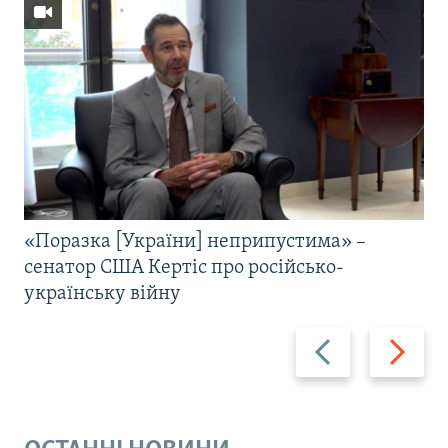
«Поразка [України] неприпустима» –
сенатор США Кертіс про російсько-
українську війну
Назад
Вперед