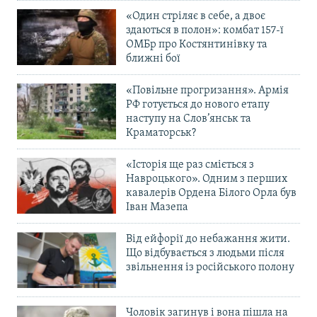
«Один стріляє в себе, а двоє
здаються в полон»: комбат 157-ї
ОМБр про Костянтинівку та
ближні бої
«Повільне прогризання». Армія
РФ готується до нового етапу
наступу на Слов’янськ та
Краматорськ?
«Історія ще раз сміється з
Навроцького». Одним з перших
кавалерів Ордена Білого Орла був
Іван Мазепа
Від ейфорії до небажання жити.
Що відбувається з людьми після
звільнення із російського полону
Чоловік загинув і вона пішла на