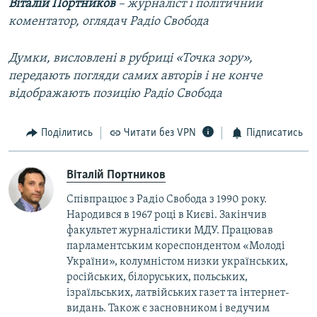
Віталій Портников
– журналіст і політичний
коментатор, оглядач Радіо Свобода
Думки, висловлені в рубриці «Точка зору»,
передають погляди самих авторів і не конче
відображають позицію Радіо Свобода
Поділитись
Читати без VPN
Підписатись
Віталій Портников
Співпрацює з Радіо Свобода з 1990 року.
Народився в 1967 році в Києві. Закінчив
факультет журналістики МДУ. Працював
парламентським кореспондентом «Молоді
України», колумністом низки українських,
російських, білоруських, польських,
ізраїльських, латвійських газет та інтернет-
видань. Також є засновником і ведучим