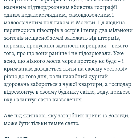
наочним підтвердженням вбивства географії
одним недалекоглядним, самовдоволеним і
малоосвіченим політиком із Москви. Ця людина
перетворила півострів в острів і тепер два мільйони
жителів нещасної землі залежать від штормів,
поромів, пропускної здатності переправи – всього
того, про що вони раніше і не підозрювали. Уже
ясно, що ніякого моста через протоку не буде – і
кримчанам доведеться жити на своєму «острові»
рівно до того дня, коли нахабний дурний
здоровань забереться з чужої квартири, а господар
відремонтує в своєму будинку світло, воду, привезе
їжу і влаштує свято визволення.
Але під ялинкою, яку загарбник привіз із Вологди,
може бути тільки темне свято.