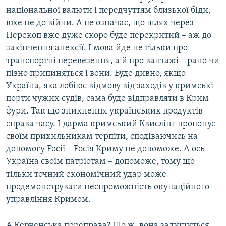
національної валюти і передчуттям близької біди,
вже не до війни. А це означає, що шлях через
Перекоп вже дуже скоро буде перекритий – аж до
закінчення анексії. І мова йде не тільки про
транспортні перевезення, а й про вантажі – рано чи
пізно припиняться і вони. Буде дивно, якщо
Україна, яка лобіює відмову від заходів у кримські
порти чужих судів, сама буде відправляти в Крим
фури. Так що зникнення українських продуктів –
справа часу. І дарма кримський Квислінг пропонує
своїм прихильникам терпіти, сподіваючись на
допомогу Росії – Росія Криму не допоможе. А ось
Україна своїм патріотам – допоможе, тому що
тільки точний економічний удар може
продемонструвати неспроможність окупаційного
управління Кримом.
А Керченська переправа? Що ж, вона залишиться