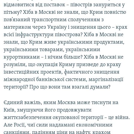
відмовитися від поставок – півострів зануриться у
пітьму? Хіба в Москві не знали, що Крим повністю
пов’язаний транспортним сполученням з
материком через Україну і знищення цього – крах
всієї інфраструктури півострова? Хіба в Москві не
знали, що Крим живе українськими продуктами,
українськими товарами, українськими
курортниками – і нічим більше? Хіба в Москві не
розуміли, що окупація Криму призведе до краху
інвестиційних проектів, фактичного знищення
міжнародної банківської системи, маргіналізації
території? Про що вони там взагалі думали?
Єдиний важіль, яким Москва може тиснути на
Київ, змушуючи його продовжувати
життєзабезпечення окупованої території – це війна.
Але Росії, чиї сили надламані економічними
санкціями, падінням ціни на нафту, крахом