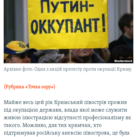
МУЛЬТИМЕДІА
ФОТО
СПЕЦПРОЄКТИ
ПОДКАСТИ
КРИМ РЕАЛІЇ
РУС
Архівне фото. Одна з акцій протесту проти окупації Криму
УКР
КТАТ
(Рубрика «Точка зору»)
ДОЛУЧАЙСЯ!
Майже весь цей рік Кримський півострів прожив
під окупацією держави, влада якої може служити
живою ілюстрацією відсутності професіоналізму як
такого. Можливо, для тих кримчан, хто
підтримував російську анексію півострова, це була