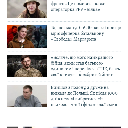
фронт. «Це помста» – каже
операторка FPV «Білка»
Та, що планує бій. Як воює і про що
мріє офіцерка батальйону
«Свобода» Маргарита
«Боляче, що мого найкращого
бійця, який став батьком-
одинаком і перевівся в ТЦК, б’ють
свої в тилу» – комбриг Габінет
Вийшов з полону, а дружина
виїхала до Польщі. Як після 1000
днів неволі вибратися «із
психологічної і фінансової ями»