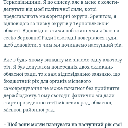
Тернопільщини. Я по списку, але в мене є колеги-
депутати від моєї політичної сили, котрі
представляють мажоритарні округи. Зрештою, я
відповідаю за низку округів у Тернопільській
області. Відповідно з тими побажаннями я їхав на
сесію Верховної Ради і сьогодні повертаюся туди,
щоб доповісти, з чим ми починаємо наступний рік.
Але в будь-якому випадку ми знаємо одну ключову
річ. Я був депутатом попередніх двох скликань
обласної ради, то я вам відповідально заявляю, що
бюджетний рік для органів місцевого
самоврядування не може початися без прийняття
держбюджету. Тому сьогодні фактично ми дали
старт проведенню сесії місцевих рад, обласної,
міської, районної рад.
– Щоб вони могли планувати на наступний рік свої