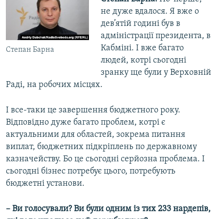
не дуже вдалося. Я вже о
дев’ятій годині був в
адміністрації президента, в
Кабміні. І вже багато
Степан Барна
людей, котрі сьогодні
зранку ще були у Верховній
Раді, на робочих місцях.
І все-таки це завершення бюджетного року.
Відповідно дуже багато проблем, котрі є
актуальними для областей, зокрема питання
виплат, бюджетних підкріплень по державному
казначейству. Бо це сьогодні серйозна проблема. І
сьогодні бізнес потребує цього, потребують
бюджетні установи.
– Ви голосували? Ви були одним із тих 233 нардепів,