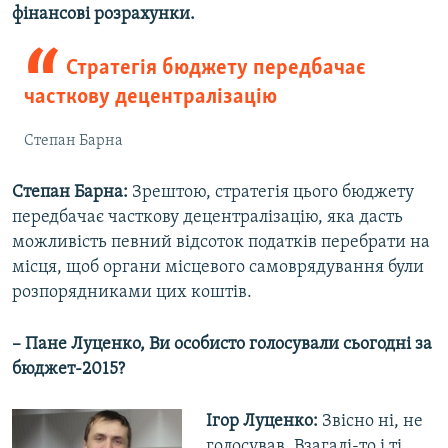
фінансові розрахунки.
Стратегія бюджету передбачає
часткову децентралізацію
Степан Барна
Степан Барна:
Зрештою, стратегія цього бюджету
передбачає часткову децентралізацію, яка дасть
можливість певний відсоток податків перебрати на
місця, щоб органи місцевого самоврядування були
розпорядниками цих коштів.
– Пане Луценко, Ви особисто голосували сьогодні за
бюджет-2015?
Ігор Луценко:
Звісно ні, не
голосував. Взагалі-то і ті,