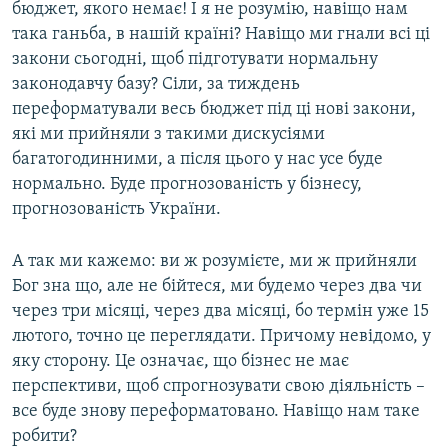
бюджет, якого немає! І я не розумію, навіщо нам
така ганьба, в нашій країні? Навіщо ми гнали всі ці
закони сьогодні, щоб підготувати нормальну
законодавчу базу? Сіли, за тиждень
переформатували весь бюджет під ці нові закони,
які ми прийняли з такими дискусіями
багатогодинними, а після цього у нас усе буде
нормально. Буде прогнозованість у бізнесу,
прогнозованість України.
А так ми кажемо: ви ж розумієте, ми ж прийняли
Бог зна що, але не бійтеся, ми будемо через два чи
через три місяці, через два місяці, бо термін уже 15
лютого, точно це переглядати. Причому невідомо, у
яку сторону. Це означає, що бізнес не має
перспективи, щоб спрогнозувати свою діяльність –
все буде знову переформатовано. Навіщо нам таке
робити?