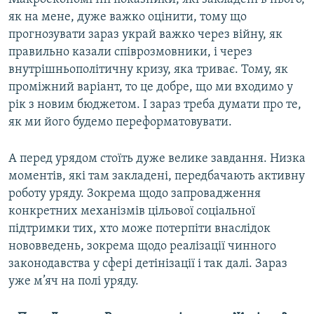
як на мене, дуже важко оцінити, тому що
прогнозувати зараз украй важко через війну, як
правильно казали співрозмовники, і через
внутрішньополітичну кризу, яка триває. Тому, як
проміжний варіант, то це добре, що ми входимо у
рік з новим бюджетом. І зараз треба думати про те,
як ми його будемо переформатовувати.
А перед урядом стоїть дуже велике завдання. Низка
моментів, які там закладені, передбачають активну
роботу уряду. Зокрема щодо запровадження
конкретних механізмів цільової соціальної
підтримки тих, хто може потерпіти внаслідок
нововведень, зокрема щодо реалізації чинного
законодавства у сфері детінізації і так далі. Зараз
уже м’яч на полі уряду.