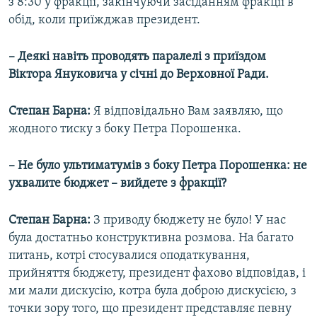
з 8:30 у фракції, закінчуючи засіданням фракції в
обід, коли приїжджав президент.
– Деякі навіть проводять паралелі з приїздом
Віктора Януковича у січні до Верховної Ради.
Степан Барна:
Я відповідально Вам заявляю, що
жодного тиску з боку Петра Порошенка.
– Не було ультиматумів з боку Петра Порошенка: не
ухвалите бюджет – вийдете з фракції?
Степан Барна:
З приводу бюджету не було! У нас
була достатньо конструктивна розмова. На багато
питань, котрі стосувалися оподаткування,
прийняття бюджету, президент фахово відповідав, і
ми мали дискусію, котра була доброю дискусією, з
точки зору того, що президент представляє певну