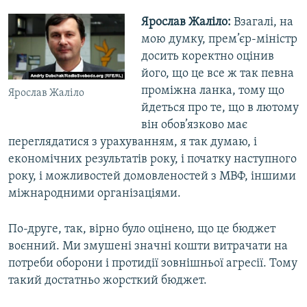
Ярослав Жаліло:
Взагалі, на
мою думку, прем’єр-міністр
досить коректно оцінив
його, що це все ж так певна
проміжна ланка, тому що
Ярослав Жаліло
йдеться про те, що в лютому
він обов’язково має
переглядатися з урахуванням, я так думаю, і
економічних результатів року, і початку наступного
року, і можливостей домовленостей з МВФ, іншими
міжнародними організаціями.
По-друге, так, вірно було оцінено, що це бюджет
воєнний. Ми змушені значні кошти витрачати на
потреби оборони і протидії зовнішньої агресії. Тому
такий достатньо жорсткий бюджет.