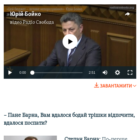
Юрій Бойко
відео
Радіо Свобода
No media source currently available
0:00
2:51
ЗАВАНТАЖИТИ
– Пане Барна, Вам вдалося бодай трішки відпочити,
вдалося поспати?
Степан Барна:
По-перше,