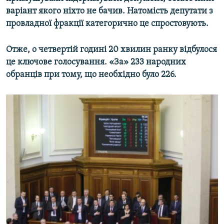
варіант якого ніхто не бачив. Натомість депутати з
провладної фракції категорично це спростовують.
Отже, о четвертій годині 20 хвилин ранку відбулося
це ключове голосування. «За» 233 народних
обранців при тому, що необхідно було 226.