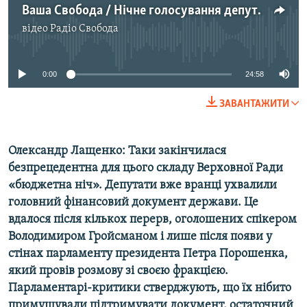
Ваша Свобода / Нічне голосування депутатів за держбюджет – що ухвалили?
відео
Радіо Свобода
No media source currently available
Усі сайти RFE/RL
0:00
24:58
ЗАВАНТАЖИТИ
Олександр Лащенко: Таки закінчилася
безпрецедентна для цього складу Верховної Ради
«бюджетна ніч». Депутати вже вранці ухвалили
головний фінансовий документ держави. Це
вдалося після кількох перерв, оголошених спікером
Володимиром Гройсманом і лише після появи у
стінах парламенту президента Петра Порошенка,
який провів розмову зі своєю фракцією.
Парламентарі-критики стверджують, що їх нібито
примушували підтримувати документ, остаточний