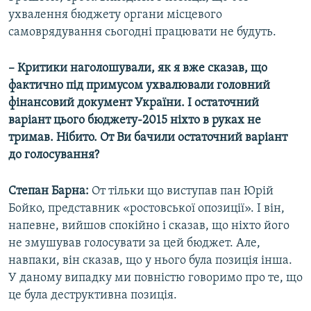
ухвалення бюджету органи місцевого
самоврядування сьогодні працювати не будуть.
– Критики наголошували, як я вже сказав, що
фактично під примусом ухвалювали головний
фінансовий документ України. І остаточний
варіант цього бюджету-2015 ніхто в руках не
тримав. Нібито. От Ви бачили остаточний варіант
до голосування?
Степан Барна:
От тільки що виступав пан Юрій
Бойко, представник «ростовської опозиції». І він,
напевне, вийшов спокійно і сказав, що ніхто його
не змушував голосувати за цей бюджет. Але,
навпаки, він сказав, що у нього була позиція інша.
У даному випадку ми повністю говоримо про те, що
це була деструктивна позиція.