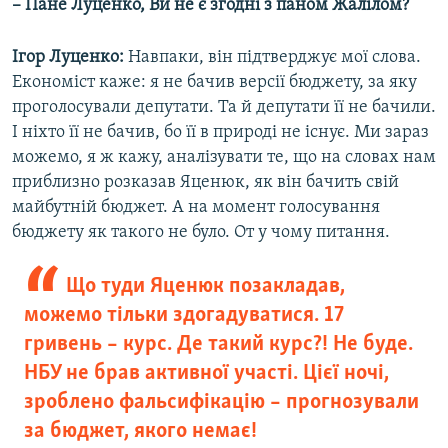
– Пане Луценко, Ви не є згодні з паном Жалілом?
Ігор Луценко:
Навпаки, він підтверджує мої слова.
Економіст каже: я не бачив версії бюджету, за яку
проголосували депутати. Та й депутати її не бачили.
І ніхто її не бачив, бо її в природі не існує. Ми зараз
можемо, я ж кажу, аналізувати те, що на словах нам
приблизно розказав Яценюк, як він бачить свій
майбутній бюджет. А на момент голосування
бюджету як такого не було. От у чому питання.
Що туди Яценюк позакладав,
можемо тільки здогадуватися. 17
гривень – курс. Де такий курс?! Не буде.
НБУ не брав активної участі. Цієї ночі,
зроблено фальсифікацію – прогнозували
за бюджет, якого немає!