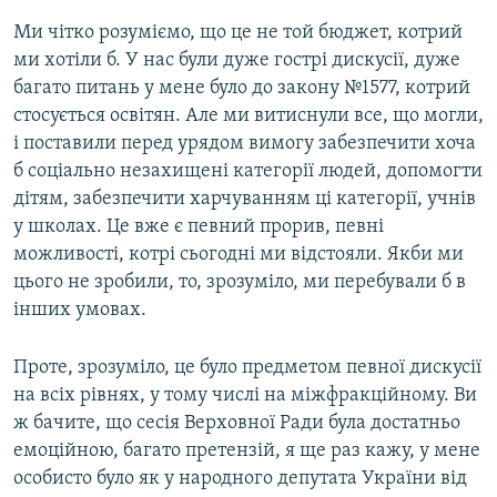
Ми чітко розуміємо, що це не той бюджет, котрий
ми хотіли б. У нас були дуже гострі дискусії, дуже
багато питань у мене було до закону №1577, котрий
стосується освітян. Але ми витиснули все, що могли,
і поставили перед урядом вимогу забезпечити хоча
б соціально незахищені категорії людей, допомогти
дітям, забезпечити харчуванням ці категорії, учнів
у школах. Це вже є певний прорив, певні
можливості, котрі сьогодні ми відстояли. Якби ми
цього не зробили, то, зрозуміло, ми перебували б в
інших умовах.
Проте, зрозуміло, це було предметом певної дискусії
на всіх рівнях, у тому числі на міжфракційному. Ви
ж бачите, що сесія Верховної Ради була достатньо
емоційною, багато претензій, я ще раз кажу, у мене
особисто було як у народного депутата України від