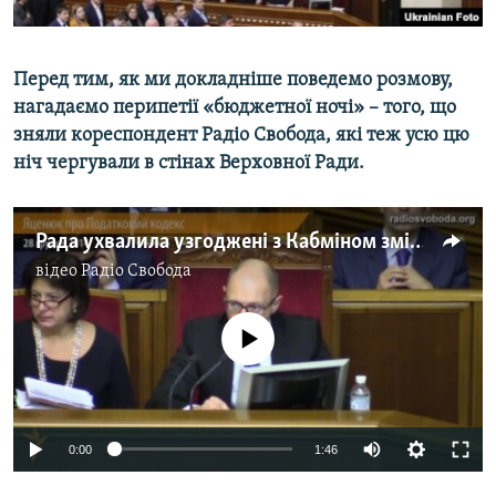
Перед тим, як ми докладніше поведемо розмову,
нагадаємо перипетії «бюджетної ночі» – того, що
зняли кореспондент Радіо Свобода, які теж усю цю
ніч чергували в стінах Верховної Ради.
Рада ухвалила узгоджені з Кабміном зміни в Податковий кодекс
відео
Радіо Свобода
No media source currently available
0:00
1:46