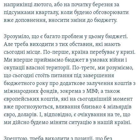
наприкінці лютого, або на початку березня за
підсумками кварталу, коли будемо обговорювати
вже доповнення, вносити зміни до бюджету.
Зрозуміло, що є багато проблем у цьому бюджеті.
Але треба виходити з тих обставин, які мають
сьогодні місце. По-перше, країна перебуває у кризі.
Ми вперше приймаємо бюджет в умовах війни і
окупації власної території. По-третє, ми розуміємо,
що сьогодні стоїть питання під завершення
бюджетного року про додаткове залучення коштів з
міжнародних фондів, зокрема з МВФ, а також
європейських коштів, які на сьогоднішній момент
вже прогнозуються, вливання близько 4 мільярдів
євро, доларів. І, відповідно, є очікування на те, що
ми дійсно будемо міняти ситуацію в нашій країні.
Зрештою, треба виходити з позиції, що без