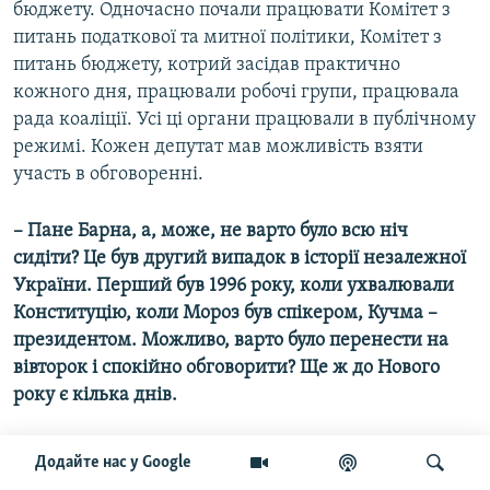
бюджету. Одночасно почали працювати Комітет з
питань податкової та митної політики, Комітет з
питань бюджету, котрий засідав практично
кожного дня, працювали робочі групи, працювала
рада коаліції. Усі ці органи працювали в публічному
режимі. Кожен депутат мав можливість взяти
участь в обговоренні.
– Пане Барна, а, може, не варто було всю ніч
сидіти? Це був другий випадок в історії незалежної
України. Перший був 1996 року, коли ухвалювали
Конституцію, коли Мороз був спікером, Кучма –
президентом. Можливо, варто було перенести на
вівторок і спокійно обговорити? Ще ж до Нового
року є кілька днів.
Степан Барна:
Я не вбачаю в цьому проблеми. Я
Додайте нас у Google
вбачаю проблему у тому, що зараз немає часу