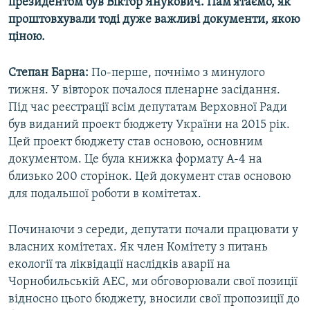
президентом був Віктор Янукович. Пам’ятаємо, як
проштовхували тоді дуже важливі документи, якою
ціною.
Степан Барна:
По-перше, почнімо з минулого
тижня. У вівторок почалося пленарне засідання.
Під час реєстрації всім депутатам Верховної Ради
був виданий проект бюджету України на 2015 рік.
Цей проект бюджету став основою, основним
документом. Це була книжка формату А-4 на
близько 200 сторінок. Цей документ став основою
для подальшої роботи в комітетах.
Починаючи з середи, депутати почали працювати у
власних комітетах. Як член Комітету з питань
екології та ліквідації наслідків аварії на
Чорнобильській АЕС, ми обговорювали свої позиції
відносно цього бюджету, вносили свої пропозиції до