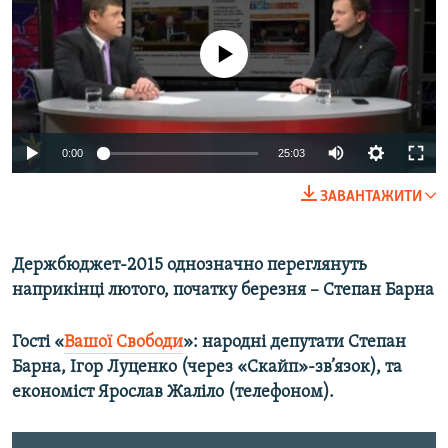
КИТАЙ.ВИКЛИКИ
МУЛЬТИМЕДІА
No media source currently available
ФОТО
СПЕЦПРОЄКТИ
0:00
25:03
ПОДКАСТИ
ЗАВАНТАЖИТИ
КРИМ РЕАЛІЇ
РУС
Держбюджет-2015 однозначно переглянуть
УКР
наприкінці лютого, початку березня – Степан Барна
КТАТ
Гості «
Вашої Свободи
»: народні депутати Степан
Барна, Ігор Луценко (через «Скайп»-зв’язок), та
ДОЛУЧАЙСЯ!
економіст Ярослав Жаліло (телефоном).