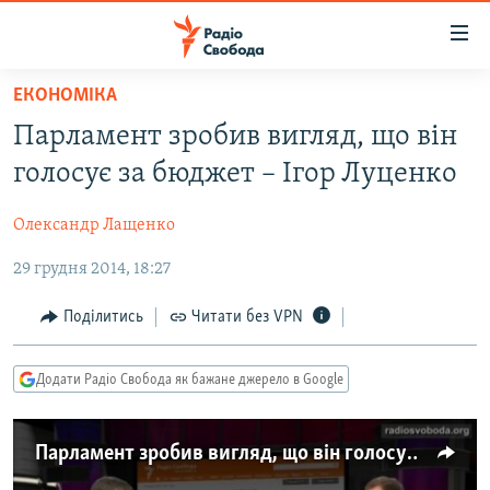
Доступність
посилання
Перейти
ЕКОНОМІКА
до
РАДІО СВОБОДА – 70 РОКІВ
Парламент зробив вигляд, що він
основного
ВСЕ ЗА ДОБУ
матеріалу
голосує за бюджет – Ігор Луценко
СТАТТІ
Перейти
до
Олександр Лащенко
ВІЙНА
ПОЛІТИКА
основної
29 грудня 2014, 18:27
РОСІЙСЬКА «ФІЛЬТРАЦІЯ»
ЕКОНОМІКА
навігації
Перейти
ДОНБАС.РЕАЛІЇ
СУСПІЛЬСТВО
Поділитись
Читати без VPN
до
КРИМ.РЕАЛІЇ
КУЛЬТУРА
пошуку
Додати Радіо Свобода як бажане джерело в Google
ТИ ЯК?
СПОРТ
СХЕМИ
УКРАЇНА
Парламент зробив вигляд, що він голосує за бюджет – Ігор Луценко
ПРИАЗОВ’Я
СВІТ