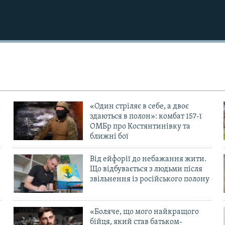
«Один стріляє в себе, а двоє
здаються в полон»: комбат 157-ї
ОМБр про Костянтинівку та
ближні бої
Від ейфорії до небажання жити.
Що відбувається з людьми після
в
звільнення із російського полону
«Боляче, що мого найкращого
бійця, який став батьком-