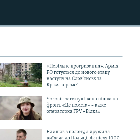
«Повільне прогризання». Армія
РФ готується до нового етапу
наступу на Слов’янськ та
Краматорськ?
Чоловік загинув і вона пішла на
фронт. «Це помста» – каже
операторка FPV «Білка»
Вийшов з полону, а дружина
виїхала до Польщі. Як після 1000