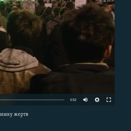
able
0:52
тримку жертв
EMBED