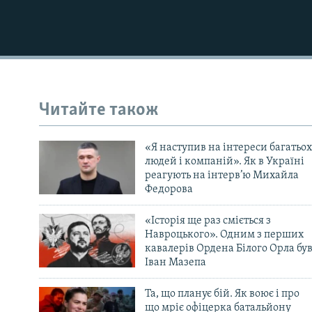
Читайте також
«Я наступив на інтереси багатьох
людей і компаній». Як в Україні
реагують на інтерв’ю Михайла
Федорова
«Історія ще раз сміється з
Навроцького». Одним з перших
кавалерів Ордена Білого Орла бу
Іван Мазепа
Та, що планує бій. Як воює і про
що мріє офіцерка батальйону