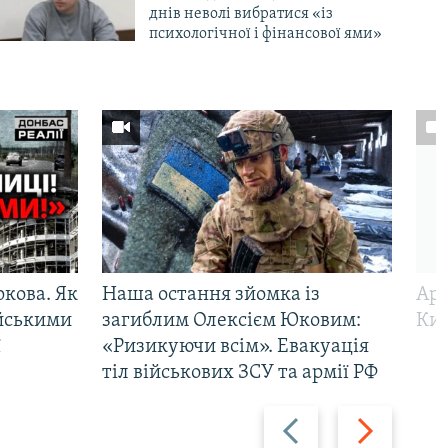
днів неволі вибратися «із
психологічної і фінансової ями»
ркова. Як
Наша остання зйомка із
Арм
ійськими
загиблим Олексієм Юковим:
Киї
ї
«Ризикуючи всім». Евакуація
тіл військових ЗСУ та армії РФ
Назад
Вперед