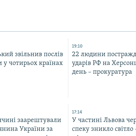
19:10
кий звільнив послів
22 людини постражд
 у чотирьох країнах
ударів РФ на Херсон
день – прокуратура
17:14
ччині заарештували
У частині Львова че
янина України за
спеку зникло світло 