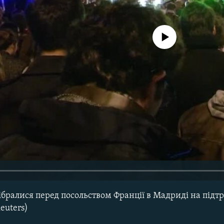
No media source currently avail
ібралися перед посольством Франції в Мадриді на під
Reuters)