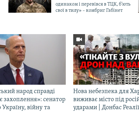
одинаком і перевівся в ТЦК, б’ють
свої в тилу» – комбриг Габінет
ський народ справді
Нова небезпека для Ха
є захоплення»: сенатор
виживає місто під рос
Україну, війну та
ударами | Донбас Реалі