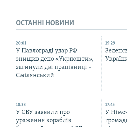
ОСТАННІ НОВИНИ
20:01
19:29
У Павлограді удар РФ
Зеленсь
знищив депо «Укрпошти»,
України
загинули дві працівниці –
Смілянський
18:33
17:45
У СБУ заявили про
У Німе
ураження кораблів
громад