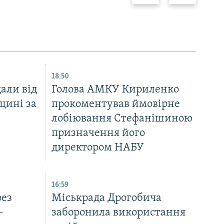
18:50
али від
Голова АМКУ Кириленко
щині за
прокоментував ймовірне
лобіювання Стефанішиною
призначення його
директором НАБУ
16:59
рез
Міськрада Дрогобича
–
заборонила використання