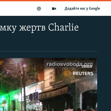
Додайте нас у Google
мку жертв Charlie
EMBED