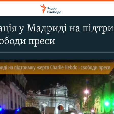
ція у Мадриді на підтри
вободи преси