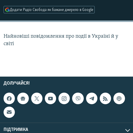
МУЛЬТИМЕДІА
Додати Радіо Свобода як бажане джерело в Google
ФОТО
СПЕЦПРОЄКТИ
Найновіші повідомлення про події в Україні й у
ПОДКАСТИ
світі
КРИМ РЕАЛІЇ
РУС
УКР
КТАТ
ДОЛУЧАЙСЯ!
ДОЛУЧАЙСЯ!
ПІДТРИМКА