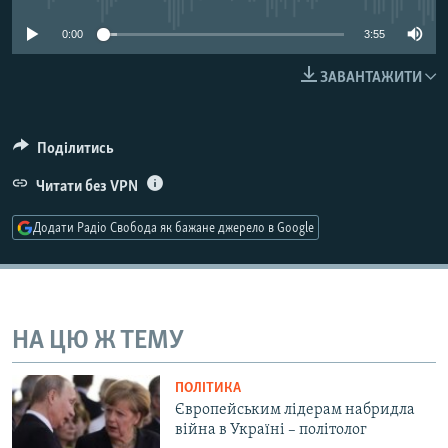
МУЛЬТИМЕДІА
0:00
3:55
ФОТО
ЗАВАНТАЖИТИ
СПЕЦПРОЄКТИ
ПОДКАСТИ
Поділитись
КРИМ РЕАЛІЇ
Читати без VPN
РУС
Додати Радіо Свобода як бажане джерело в Google
УКР
КТАТ
ДОЛУЧАЙСЯ!
НА ЦЮ Ж ТЕМУ
ПОЛІТИКА
Європейським лідерам набридла
війна в Україні – політолог