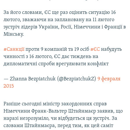
Усі сайти RFE/RL
За його словами, ЄС ще раз оцінить ситуацію 16
лютого, зважаючи на заплановану на 11 лютого
зустріч лідерів України, Росії, Німеччини і Франції в
Мінську.
#Санкції
проти 9 компаній та 19 осіб
#ЄС
набудуть
чинності з 16 лютого, ЄС дає тиждень на
дипломатичні спроби врегулювати конфлікт
— Zhanna Bezpiatchuk (@BezpiatchukZ)
9 февраля
2015
Раніше сьогодні міністр закордонних справ
Німеччини Франк-Вальтер Штайнмаєр заявив, що
наразі незрозуміло, чи відбудеться ця зустріч. За
словами Штайнмаєра, перед тим, як цей саміт