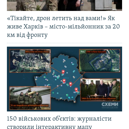
«Тікайте, дрон летить над вами!» Як
живе Харків – місто-мільйонник за 20
км від фронту
150 військових об’єктів: журналісти
створили інтерактивну мапу