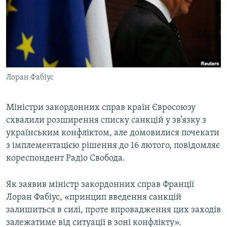
МУЛЬТИМЕДІА
ФОТО
СПЕЦПРОЄКТИ
ПОДКАСТИ
Лоран Фабіус
КРИМ РЕАЛІЇ
РУС
Міністри закордонних справ країн Євросоюзу
схвалили розширення списку санкцій у зв’язку з
УКР
українським конфліктом, але домовилися почекати
КТАТ
з імплементацією рішення до 16 лютого, повідомляє
кореспондент Радіо Свобода.
ДОЛУЧАЙСЯ!
Як заявив міністр закордонних справ Франції
Лоран Фабіус, «принцип введення санкцій
залишиться в силі, проте впровадження цих заходів
залежатиме від ситуації в зоні конфлікту».