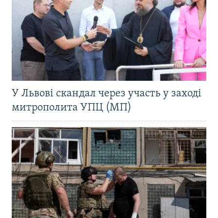
У Львові скандал через участь у заході
митрополита УПЦ (МП)