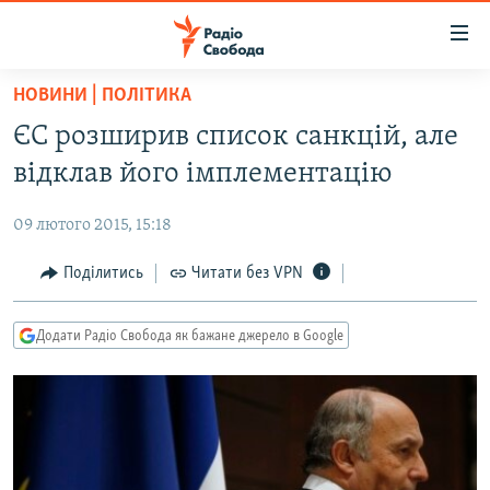
Доступність
посилання
Перейти
НОВИНИ | ПОЛІТИКА
до
РАДІО СВОБОДА – 70 РОКІВ
ЄС розширив список санкцій, але
основного
ВСЕ ЗА ДОБУ
матеріалу
відклав його імплементацію
СТАТТІ
Перейти
до
09 лютого 2015, 15:18
ВІЙНА
ПОЛІТИКА
основної
РОСІЙСЬКА «ФІЛЬТРАЦІЯ»
Поділитись
Читати без VPN
ЕКОНОМІКА
навігації
Перейти
ДОНБАС.РЕАЛІЇ
СУСПІЛЬСТВО
до
Додати Радіо Свобода як бажане джерело в Google
КРИМ.РЕАЛІЇ
КУЛЬТУРА
пошуку
ТИ ЯК?
СПОРТ
СХЕМИ
УКРАЇНА
КИТАЙ.ВИКЛИКИ
СВІТ