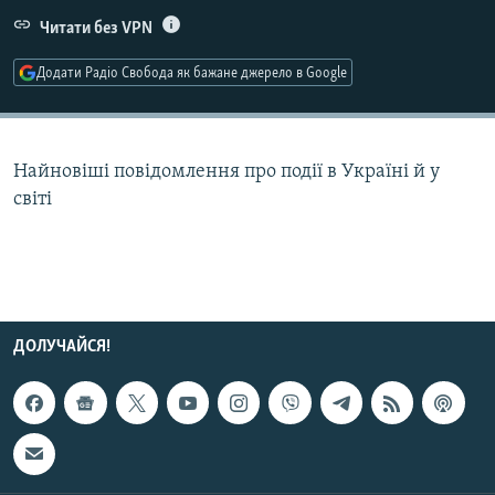
МУЛЬТИМЕДІА
Читати без VPN
ФОТО
Додати Радіо Свобода як бажане джерело в Google
СПЕЦПРОЄКТИ
ПОДКАСТИ
Найновіші повідомлення про події в Україні й у
світі
КРИМ РЕАЛІЇ
РУС
УКР
КТАТ
ДОЛУЧАЙСЯ!
ДОЛУЧАЙСЯ!