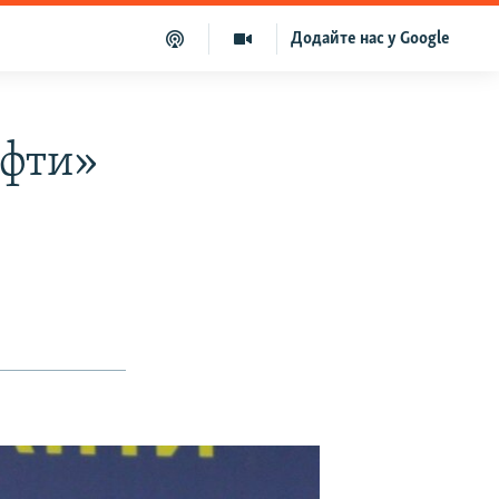
Додайте нас у Google
афти»