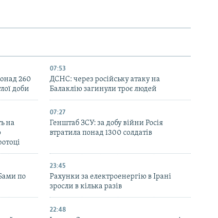
07:53
понад 260
ДСНС: через російську атаку на
лої доби
Балаклію загинули троє людей
07:27
ь на
Генштаб ЗСУ: за добу війни Росія
о
втратила понад 1300 солдатів
ротоці
23:45
Бами по
Рахунки за електроенергію в Ірані
зросли в кілька разів
22:48