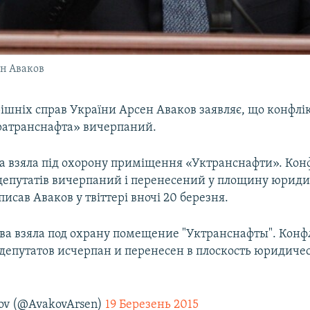
ен Аваков
ішніх справ України Арсен Аваков заявляє, що конфлі
ратранснафта» вичерпаний.
ва взяла під охорону приміщення «Уктранснафти». Кон
депутатів вичерпаний і перенесений у площину юрид
писав Аваков у твіттері вночі 20 березня.
а взяла под охрану помещение "Уктранснафты". Конф
депутатов исчерпан и перенесен в плоскость юридиче
ov (@AvakovArsen)
19 Березень 2015