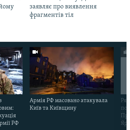
 йому
заявляє про виявлення
фрагментів тіл
з
Армія РФ масовано атакувала
Рят
овим:
Київ та Київщину
пов
куація
Про
рмії РФ
Яр