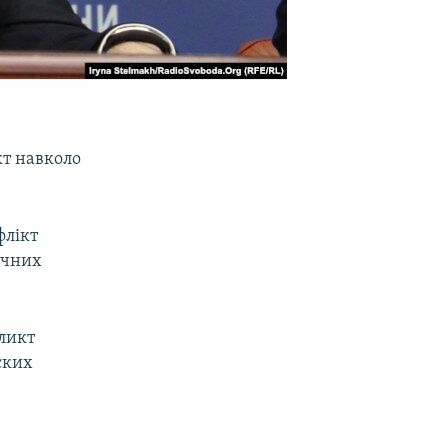
кт навколо
флікт
ичних
ликт
ских