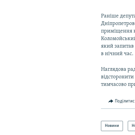
Раніше депут
Дніпропетров
приміщення к
Коломойськ
який запитав
в нічний час.
Наглядова ра
відсторонити 
тимчасово пр
Поділитис
Новини
Н