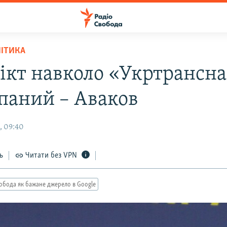
ЛІТИКА
ікт навколо «Укртрансн
паний – Аваков
, 09:40
ь
Читати без VPN
обода як бажане джерело в Google