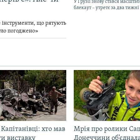
У Грузії знову стався масшта
блекаут – утретє за два тижні
 інструменти, що рятують
уло погоджено»
 Капітанівці: хто мав
Мрія про ролики Са
ти виставку
Донеччини об’єднала