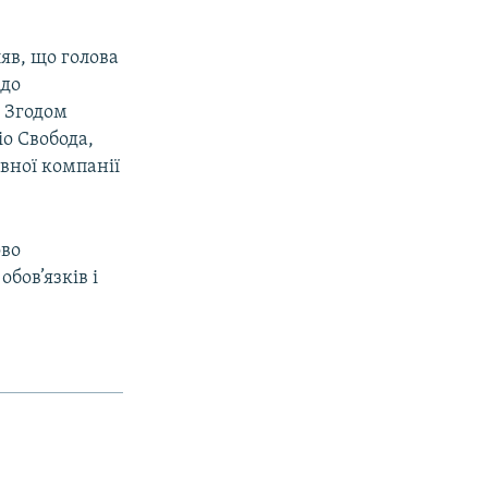
яв, що голова
 до
 Згодом
іо Свобода,
вної компанії
ово
бов’язків і