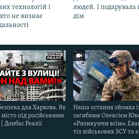
их технологій і
людей. І подарувала
хто не визнає
дім
дальності
езпека для Харкова. Як
Наша остання зйомка і
 місто під російськими
загиблим Олексієм Юк
| Донбас Реалії
«Ризикуючи всім». Ева
тіл військових ЗСУ та а