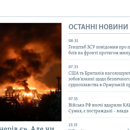
ОСТАННІ НОВИНИ
08:31
Генштаб ЗСУ повідомив про 
боїв на фронті протягом мину
07:33
США та Британія наголошуют
зобов’язанні щодо безпечног
судноплавства в Ормузькій п
07:15
Війська РФ вночі вдарили КА
Сумах, є постраждалі – влада
23:15
ерів є». Але чи