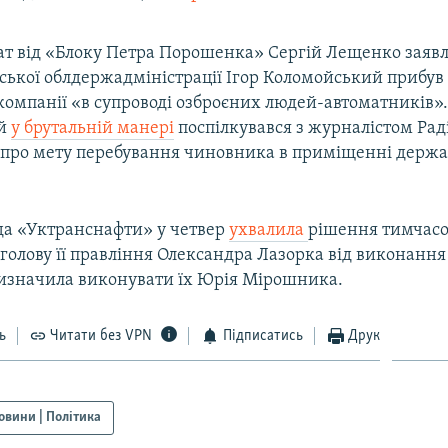
ат від «Блоку Петра Порошенка» Сергій Лещенко заявл
ської облдержадміністрації Ігор Коломойський прибув
омпанії «в супроводі озброєних людей-автоматників».
ий
у брутальній манері
поспілкувався з журналістом Рад
 про мету перебування чиновника в приміщенні держа
да «Уктранснафти» у четвер
ухвалила
рішення тимчас
голову її правління Олександра Лазорка від виконання о
изначила виконувати їх Юрія Мірошника.
ь
Читати без VPN
Підписатись
Друк
овини | Політика