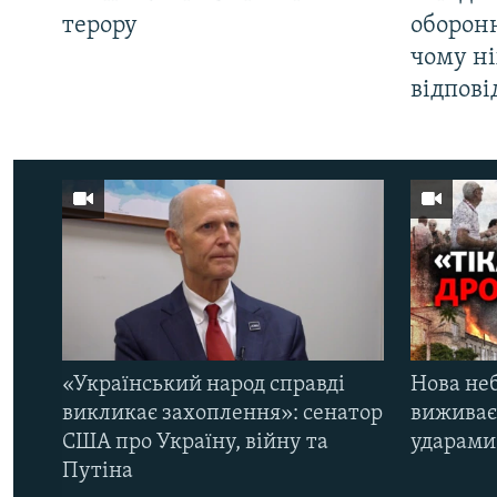
терору
оборонн
чому ні
відпові
«Український народ справді
Нова неб
викликає захоплення»: сенатор
виживає
США про Україну, війну та
ударами 
Путіна