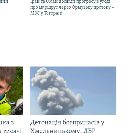
бний
Іран та Оман досягли прогресу в угоді
про маршрут через Ормузьку протоку –
МЗС у Тегерані
шка з
Детонація боєприпасів у
 тисячі
Хмельницькому: ДБР