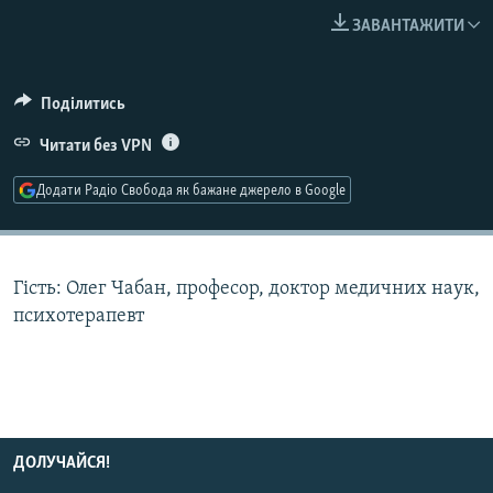
МУЛЬТИМЕДІА
ЗАВАНТАЖИТИ
ФОТО
СПЕЦПРОЄКТИ
Поділитись
ПОДКАСТИ
Читати без VPN
Додати Радіо Свобода як бажане джерело в Google
КРИМ РЕАЛІЇ
РУС
УКР
Гість: Олег Чабан, професор, доктор медичних наук,
КТАТ
психотерапевт
ДОЛУЧАЙСЯ!
ДОЛУЧАЙСЯ!