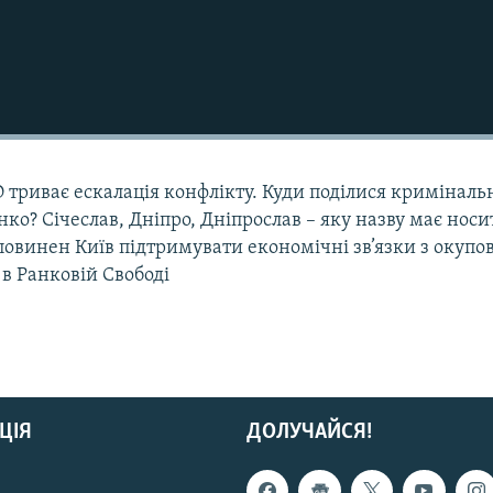
 триває ескалація конфлікту. Куди поділися криміналь
о? Січеслав, Дніпро, Дніпрослав – яку назву має носи
повинен Київ підтримувати економічні зв’язки з окуп
в Ранковій Свободі
ЦІЯ
ДОЛУЧАЙСЯ!