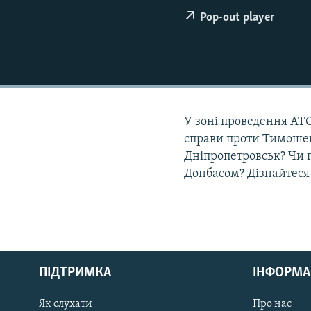
МУЛЬТИМЕДІА
Pop-out player
ФОТО
СПЕЦПРОЄКТИ
ПОДКАСТИ
У зоні проведення АТО
справи проти Тимошенк
Дніпропетровськ? Чи 
Донбасом? Дізнайтеся 
КРИМ РЕАЛІЇ
РУС
ПІДТРИМКА
ІНФОРМА
УКР
КТАТ
Як слухати
Про нас