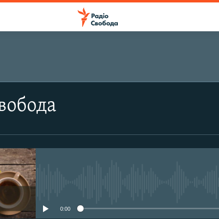
ПІДПИСАТИСЯ
вобода
Apple Podcasts
Підписатися
No media source currently avail
0:00