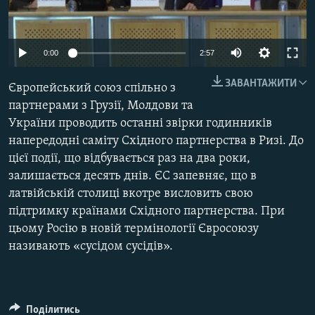
МУЛЬТИМЕДІА
ФОТО
0:00
2:57
СПЕЦПРОЄКТИ
ЗАВАНТАЖИТИ
Європейський союз спільно з
ПОДКАСТИ
партнерами з Грузії, Молдови та
України проводить останні звірки годинників
КРИМ РЕАЛІЇ
напередодні саміту Східного партнерства в Ризі. До
РУС
цієї події, що відбувається раз на два роки,
УКР
залишається десять днів. ЄС запевняє, що в
латвійській столиці вкотре висловить свою
КТАТ
підтримку країнами Східного партнерства. При
цьому Росію в новій термінології Євросоюзу
ДОЛУЧАЙСЯ!
називають «сусідом сусідів».
Поділитись