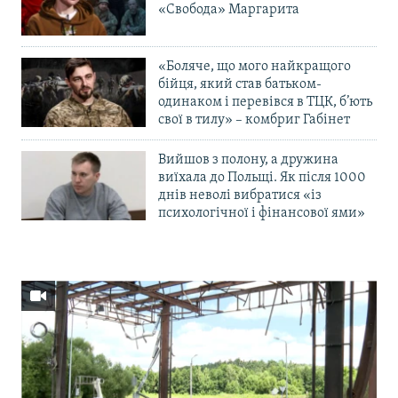
«Свобода» Маргарита
«Боляче, що мого найкращого
бійця, який став батьком-
одинаком і перевівся в ТЦК, б’ють
свої в тилу» – комбриг Габінет
Вийшов з полону, а дружина
виїхала до Польщі. Як після 1000
днів неволі вибратися «із
психологічної і фінансової ями»