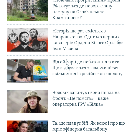
«Повільне прогризання». Армія
РФ готується до нового етапу
наступу на Слов’янськ та
Краматорськ?
«Історія ще раз сміється з
Навроцького». Одним з перших
кавалерів Ордена Білого Орла був
Іван Мазепа
Від ейфорії до небажання жити.
Що відбувається з людьми після
звільнення із російського полону
Чоловік загинув і вона пішла на
фронт. «Це помста» – каже
операторка FPV «Білка»
Та, що планує бій. Як воює і про що
мріє офіцерка батальйону