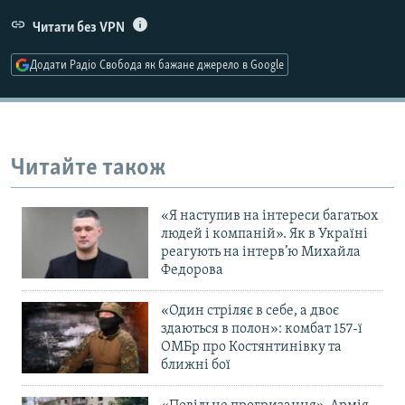
Усі сайти RFE/RL
Читати без VPN
Додати Радіо Свобода як бажане джерело в Google
Читайте також
«Я наступив на інтереси багатьох
людей і компаній». Як в Україні
реагують на інтерв’ю Михайла
Федорова
«Один стріляє в себе, а двоє
здаються в полон»: комбат 157-ї
ОМБр про Костянтинівку та
ближні бої