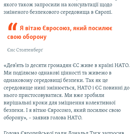
якого також запросили на консультації щодо
зміненого безпекового середовища в Європі.
Я вітаю Євросоюз, який посилює
свою оборону
Єнс Столтенберґ
«Дев’ять із десяти громадян ЄС живе в країні НАТО.
Ми поділяємо однакові цінності та живемо в
однаковому середовищі безпеки. Так як це
середовище нині змінюється, НАТО і ЄС повинні до
нього пристосовуватися. Ми вже зробили
вирішальні кроки для зміцнення колективної
безпеки. І я вітаю Євросоюз, який посилює свою
оборону», – заявив голова НАТО.
Голова Європейської ради Дональд Туск запросив