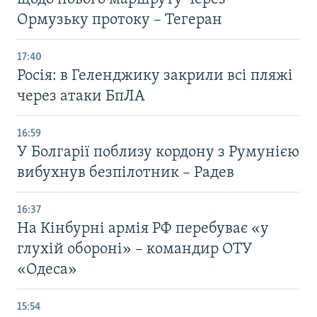
Ормузьку протоку – Тегеран
17:40
Росія: в Геленджику закрили всі пляжі
через атаки БпЛА
16:59
У Болгарії поблизу кордону з Румунією
вибухнув безпілотник – Радев
16:37
На Кінбурні армія РФ перебуває «у
глухій обороні» – командир ОТУ
«Одеса»
15:54