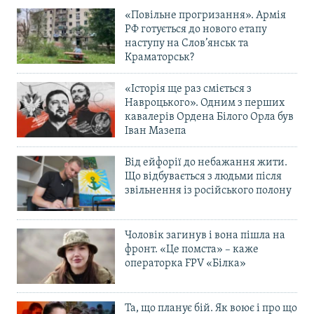
«Повільне прогризання». Армія
РФ готується до нового етапу
наступу на Слов’янськ та
Краматорськ?
«Історія ще раз сміється з
Навроцького». Одним з перших
кавалерів Ордена Білого Орла був
Іван Мазепа
Від ейфорії до небажання жити.
Що відбувається з людьми після
звільнення із російського полону
Чоловік загинув і вона пішла на
фронт. «Це помста» – каже
операторка FPV «Білка»
Та, що планує бій. Як воює і про що