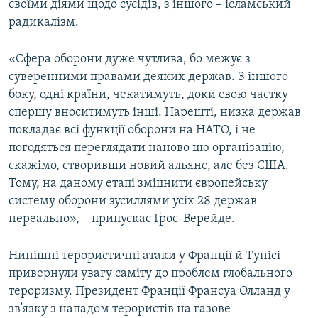
своїми діями щодо сусідів, з іншого – ісламський
радикалізм.
«Сфера оборони дуже чутлива, бо межує з
суверенними правами деяких держав. З іншого
боку, одні країни, чекатимуть, доки свою частку
спершу вноситимуть інші. Нарешті, низка держав
покладає всі функції оборони на НАТО, і не
погодяться переглядати наново цю організацію,
скажімо, створивши новий альянс, але без США.
Тому, на даному етапі зміцнити європейську
систему оборони зусиллями усіх 28 держав
нереально», – припускає Ґрос-Верейде.
Нинішні терористичні атаки у Франції й Тунісі
привернули увагу саміту до проблем глобального
тероризму. Президент Франції Франсуа Олланд у
зв’язку з нападом терористів на газове