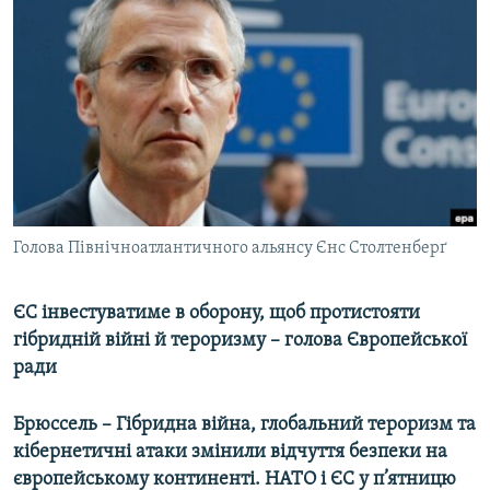
МУЛЬТИМЕДІА
ФОТО
СПЕЦПРОЄКТИ
ПОДКАСТИ
КРИМ РЕАЛІЇ
РУС
Голова Північноатлантичного альянсу Єнс Столтенберґ
УКР
КТАТ
ЄС інвестуватиме в оборону, щоб протистояти
гібридній війні й тероризму – голова Європейської
ДОЛУЧАЙСЯ!
ради
Брюссель – Гібридна війна, глобальний тероризм та
кібернетичні атаки змінили відчуття безпеки на
європейському континенті. НАТО і ЄС у п’ятницю