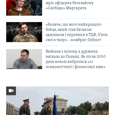
мріє офіцерка батальйону
«Свобода» Маргарита
«Боляче, що мого найкращого
бійця, який став батьком-
одинаком і перевівся в ТЦК, б’ють
свої в тилу» – комбриг Габінет
Вийшов з полону, а дружина
виїхала до Польщі. Як після 1000
днів неволі вибратися «із
психологічної і фінансової ями»