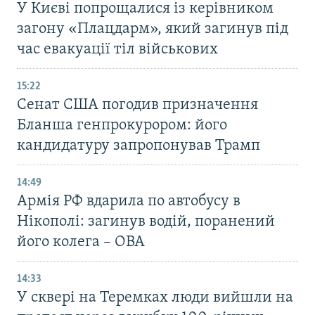
У Києві попрощалися із керівником
загону «Плацдарм», який загинув під
час евакуації тіл військових
15:22
Сенат США погодив призначення
Бланша генпрокурором: його
кандидатуру запропонував Трамп
14:49
Армія РФ вдарила по автобусу в
Нікополі: загинув водій, поранений
його колега – ОВА
14:33
У сквері на Теремках люди вийшли на