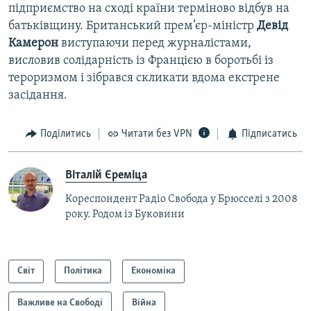
підприємство на сході країни терміново відбув на
батьківщину. Британський прем’єр-міністр
Девід
Камерон
виступаючи перед журналістами,
висловив солідарність із Францією в боротьбі із
тероризмом і зібрався скликати вдома екстрене
засідання.
Поділитись
Читати без VPN
Підписатись
Віталій Єреміца
Кореспондент Радіо Свобода у Брюсселі з 2008
року. Родом із Буковини
Світ
Політика
Економіка
Важливе на Свободі
Війна