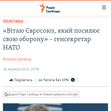
Доступність
посилання
Перейти
ПОЛІТИКА
до
РАДІО СВОБОДА – 70 РОКІВ
«Вітаю Євросоюз, який посилює
основного
ВСЕ ЗА ДОБУ
матеріалу
свою оборону» – генсекретар
СТАТТІ
Перейти
НАТО
до
ВІЙНА
ПОЛІТИКА
основної
Віталій Єреміца
РОСІЙСЬКА «ФІЛЬТРАЦІЯ»
ЕКОНОМІКА
навігації
Перейти
26 червня 2015, 19:56
ДОНБАС.РЕАЛІЇ
СУСПІЛЬСТВО
до
КРИМ.РЕАЛІЇ
КУЛЬТУРА
Поділитись
Читати без VPN
пошуку
ТИ ЯК?
СПОРТ
Додати Радіо Свобода як бажане джерело в Google
СХЕМИ
УКРАЇНА
КИТАЙ.ВИКЛИКИ
СВІТ