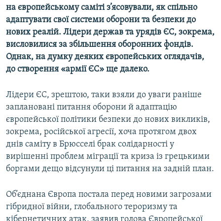
на європейському саміті з’ясовували, як спільно
Усі сайти RFE/RL
адаптувати свої системи оборони та безпеки до
нових реалій. Лідери держав та урядів ЄС, зокрема,
висловилися за збільшення оборонних фондів.
Однак, на думку деяких європейських оглядачів,
до створення «армії ЄС» ще далеко.
Лідери ЄС, зрештою, таки взяли до уваги раніше
заплановані питання оборони й адаптацію
європейської політики безпеки до нових викликів,
зокрема, російської агресії, хоча протягом двох
днів саміту в Брюсселі брак солідарності у
вирішенні проблем міграції та криза із грецькими
боргами дещо відсунули ці питання на задній план.
Об’єднана Європа постала перед новими загрозами
гібридної війни, глобального тероризму та
кібернетичних атак, заявив голова Європейської