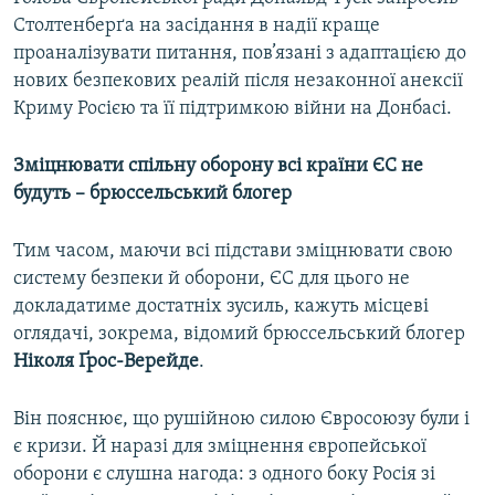
Столтенберґа на засідання в надії краще
проаналізувати питання, пов’язані з адаптацією до
нових безпекових реалій після незаконної анексії
Криму Росією та її підтримкою війни на Донбасі.
Зміцнювати спільну оборону всі країни ЄС не
будуть
– брюссельський блогер
Тим часом, маючи всі підстави зміцнювати свою
систему безпеки й оборони, ЄС для цього не
докладатиме достатніх зусиль, кажуть місцеві
оглядачі, зокрема, відомий брюссельський блогер
Ніколя Ґрос-Верейде
.
Він пояснює, що рушійною силою Євросоюзу були і
є кризи. Й наразі для зміцнення європейської
оборони є слушна нагода: з одного боку Росія зі