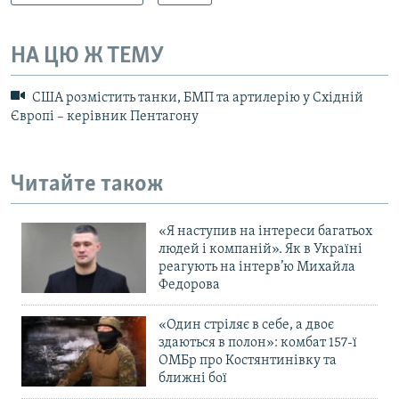
НА ЦЮ Ж ТЕМУ
США розмістить танки, БМП та артилерію у Східній
Європі – керівник Пентагону
Читайте також
«Я наступив на інтереси багатьох
людей і компаній». Як в Україні
реагують на інтерв’ю Михайла
Федорова
«Один стріляє в себе, а двоє
здаються в полон»: комбат 157-ї
ОМБр про Костянтинівку та
ближні бої