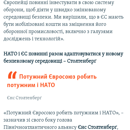
Європейці повинні інвестувати в свою систему
оборони, щоб діяти у швидко змінюваному
середовищі безпеки. Ми вирішили, що в ЄС мають
бути мобілізовані кошти на зміцнення його
оборонної промисловості, включно з галузями
досліджень і технологій».
НАТО і ЄС повинні разом адаптовуватися у новому
безпековому середовищі
– Столтенберґ
Потужний Євросоюз робить
потужним і НАТО
Єнс Столтенберґ
«Потужний Євросоюз робить потужним і НАТО», –
зазначив зі свого боку голова
Північноатлантичного альянсу
Єнс Столтенберґ
,