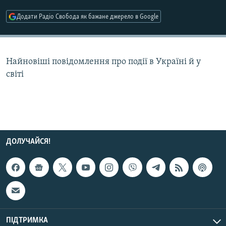
МУЛЬТИМЕДІА
Додати Радіо Свобода як бажане джерело в Google
ФОТО
СПЕЦПРОЄКТИ
Найновіші повідомлення про події в Україні й у
ПОДКАСТИ
світі
КРИМ РЕАЛІЇ
РУС
УКР
КТАТ
ДОЛУЧАЙСЯ!
ДОЛУЧАЙСЯ!
ПІДТРИМКА